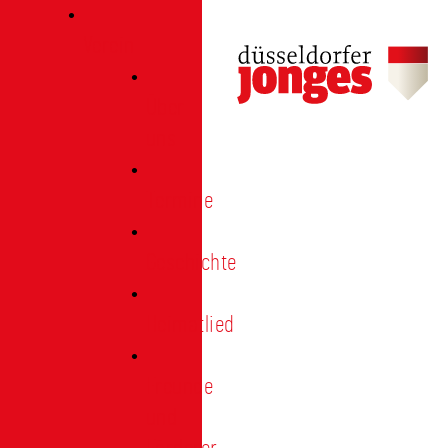
Verein
Über
uns
Termine
Geschichte
Heimatlied
Freunde
und