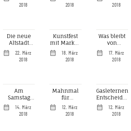
Heimatverein
Euro
lokale
2018
2018
2018
Projekte
Die neue
Kunstfest
Was bleibt
Altstadt
mit Markus
von
lässt auf
Lüpertz
Düsseldorf
22. März
18. März
17. März
sich warten
und
im Kopf der
2018
2018
2018
Susanne
Besucher?
Anna
Am
Mahnmal
Gasleternen:
Samstag
für
Entscheidun
geht's dem
verfolgte
schon
14. März
12. März
12. März
Dreck an
Homosexuelle
wieder
2018
2018
2018
den Kragen
am Rhein?
verschoben