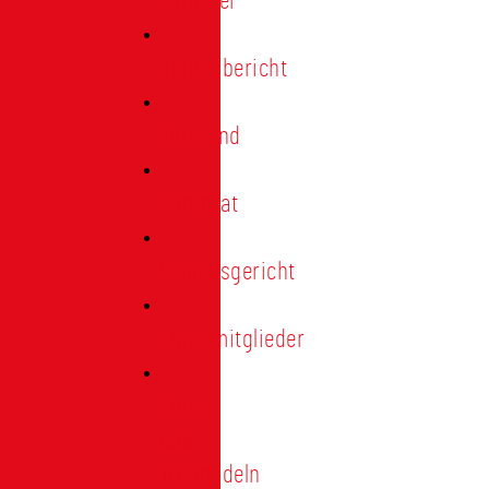
Förderer
Jahresbericht
Vorstand
Ehrenrat
Schiedsgericht
Ehrenmitglieder
Ehren-
und
Treunadeln