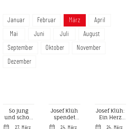
Januar
Februar
März
April
Mai
Juni
Juli
August
September
Oktober
November
Dezember
So jung
Josef Klüh
Josef Klüh:
und schon
spendet
Ein Herz
im
25.000
für soziale,
27. März
24. März
24. März