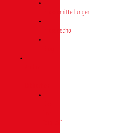
Pressemitteilungen
Presseecho
Blog
Archiv
|
Bibliothek
Das
Tor
"digital"
|