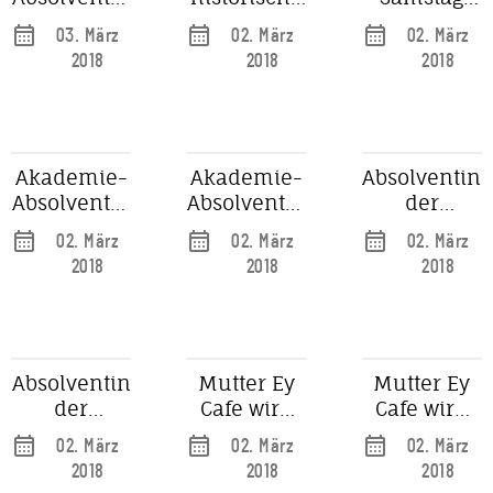
macht
Düsseldorf
startet in
03. März
02. März
02. März
Kunst für
im
Düsseldorf
2018
2018
2018
Mutter Ey
Rundumblick
die Woche
der Archive
Akademie-
Akademie-
Absolventin
Absolventin
Absolventin
der
macht
macht
Akademie
02. März
02. März
02. März
Kunst für
Kunst für
zeigt Kunst
2018
2018
2018
Mutter Ey
Mutter Ey
für Mutter
Ey
Absolventin
Mutter Ey
Mutter Ey
der
Cafe wird
Cafe wird
Akademie
zur Galerie
zur Galerie
02. März
02. März
02. März
zeigt Kunst
2018
2018
2018
für Mutter