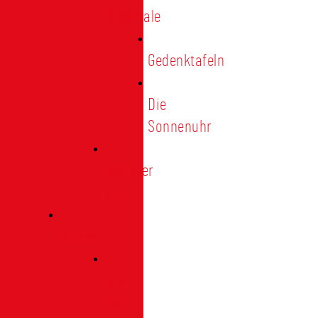
Denkmale
Gedenktafeln
Die
Sonnenuhr
Ratinger
Tor
Presse
Das
Tor