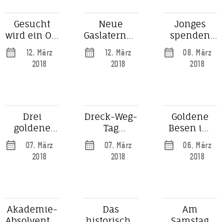
Gesucht
Neue
Jonges
wird ein Ort
Gaslaternen
spenden
lebendiger
für die
an Vereine
12. März
12. März
08. März
Erinnerung
Mühlenstraße
2018
2018
2018
Drei
Dreck-Weg-
Goldene
goldene
Tag
Besen im
Besen für
Engagierte
Rathaus
07. März
07. März
06. März
Sauberkeit
Kehrer und
verliehen
2018
2018
2018
verliehen
ein
Goldener
Besen
Akademie-
Das
Am
Absolventin
historische
Samstag