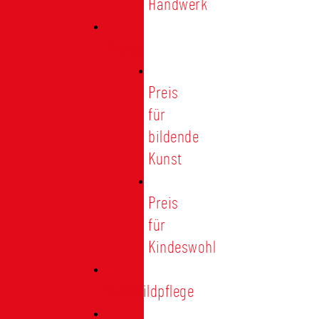
Handwerk
Preise
Preis
für
bildende
Kunst
Preis
für
Kindeswohl
Stadtbildpflege