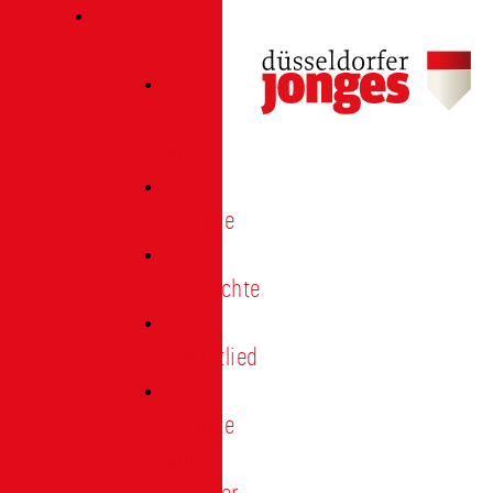
Verein
Über
uns
Termine
Geschichte
Heimatlied
Freunde
und