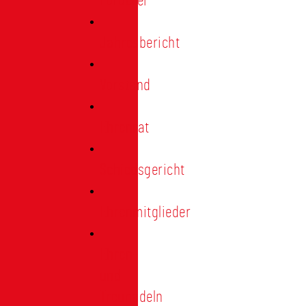
Förderer
Jahresbericht
Vorstand
Ehrenrat
Schiedsgericht
Ehrenmitglieder
Ehren-
und
Treunadeln