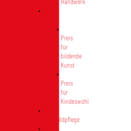
Handwerk
Preise
Preis
für
bildende
Kunst
Preis
für
Kindeswohl
Stadtbildpflege