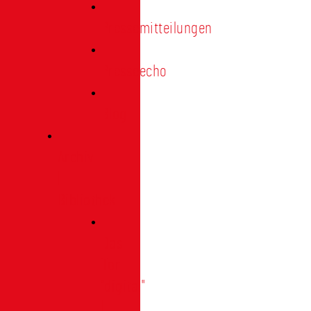
Pressemitteilungen
Presseecho
Blog
Archiv
|
Bibliothek
Das
Tor
"digital"
|