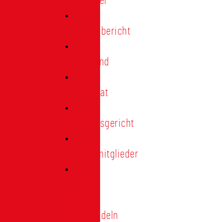
Förderer
Jahresbericht
Vorstand
Ehrenrat
Schiedsgericht
Ehrenmitglieder
Ehren-
und
Treunadeln