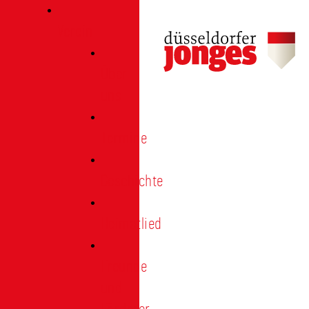
Verein
Über
uns
Termine
Geschichte
Heimatlied
Freunde
und