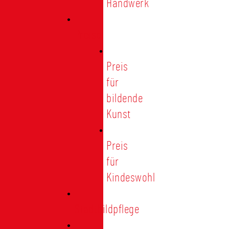
Handwerk
Preise
Preis
für
bildende
Kunst
Preis
für
Kindeswohl
Stadtbildpflege