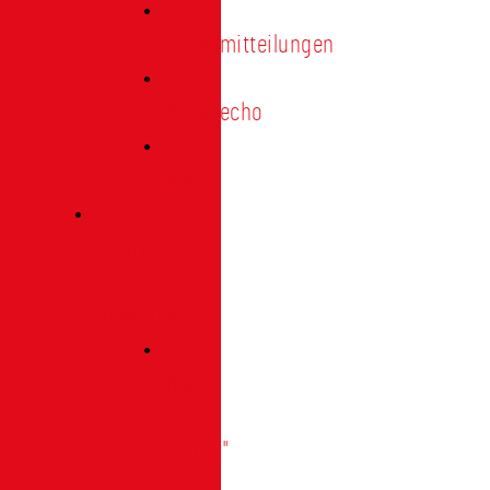
Pressemitteilungen
Presseecho
Blog
Archiv
|
Bibliothek
Das
Tor
"digital"
|