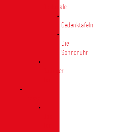
Denkmale
Gedenktafeln
Die
Sonnenuhr
Ratinger
Tor
Presse
Das
Tor