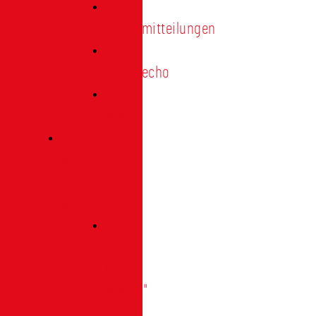
Pressemitteilungen
Presseecho
Blog
Archiv
|
Bibliothek
Das
Tor
"digital"
|