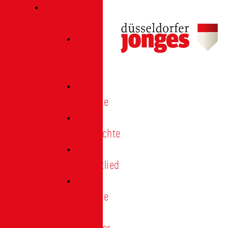
Verein
Über
uns
Termine
Geschichte
Heimatlied
Freunde
und