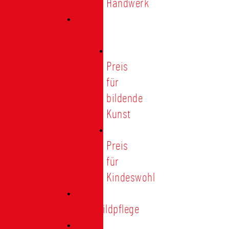
Handwerk
Preise
Preis
für
bildende
Kunst
Preis
für
Kindeswohl
Stadtbildpflege