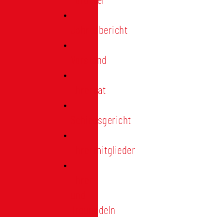
Förderer
Jahresbericht
Vorstand
Ehrenrat
Schiedsgericht
Ehrenmitglieder
Ehren-
und
Treunadeln