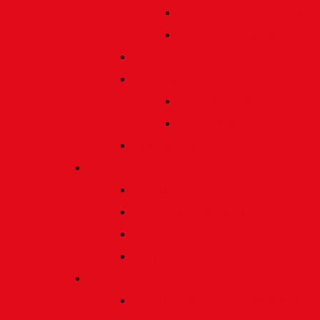
Preis für bildende Kunst
Preis für Kindeswohl
Stadtbildpflege
Denkmale
Gedenktafeln
Die Sonnenuhr
Ratinger Tor
Presse
Das Tor
Pressemitteilungen
Presseecho
Blog
Archiv | Bibliothek
Das Tor "digital" | Downloads