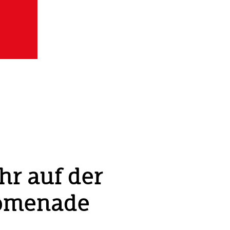
r auf der
romenade