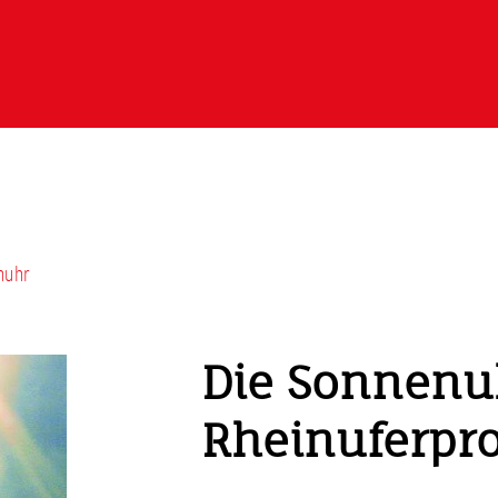
nuhr
Die Sonnenuh
Rheinuferp