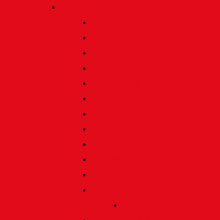
Verein
Über uns
Termine
Geschichte
Heimatlied
Freunde und Förderer
Jahresbericht
Vorstand
Ehrenrat
Schiedsgericht
Ehrenmitglieder
Ehren- und Treunadeln
Besondere Auszeichnungen
Silberne Heine Gesamt