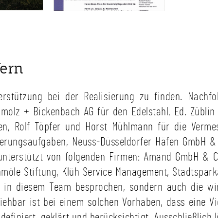
fern
terstützung bei der Realisierung zu finden. Nachf
olz + Bickenbach AG für den Edelstahl, Ed. Züblin 
nken, Rolf Töpfer und Horst Mühlmann für die Verme
nierungsaufgaben, Neuss-Düsseldorfer Häfen GmbH & 
t unterstützt von folgenden Firmen: Amand GmbH & Co
möle Stiftung, Klüh Service Management, Stadtspark
e in diesem Team besprochen, sondern auch die wir
ehbar ist bei einem solchen Vorhaben, dass eine V
definiert, geklärt und berücksichtigt. Ausschließlich