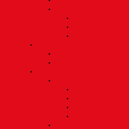
Satzung und Regularien
Datenschutz
Allgemein
Verarbeitung
Einwilligung
Tischgemeinschaften
Allgemeine Infos
Übersicht
Engagement
Förderpreise
Förderpreis Architektur
Förderpreis Musik | Mus
Förderpreis Wissenscha
Förderpreis Handwerk
Preise