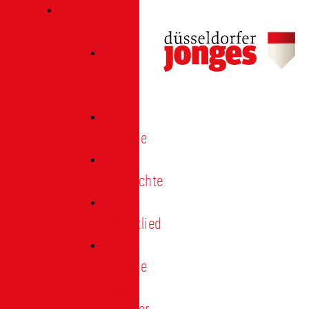
Verein
Über
uns
Termine
Geschichte
Heimatlied
Freunde
und