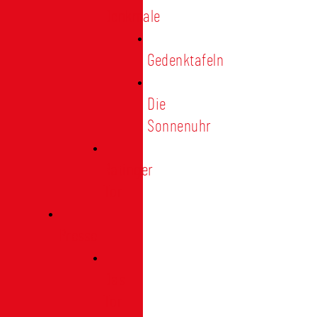
Denkmale
Gedenktafeln
Die
Sonnenuhr
Ratinger
Tor
Presse
Das
Tor