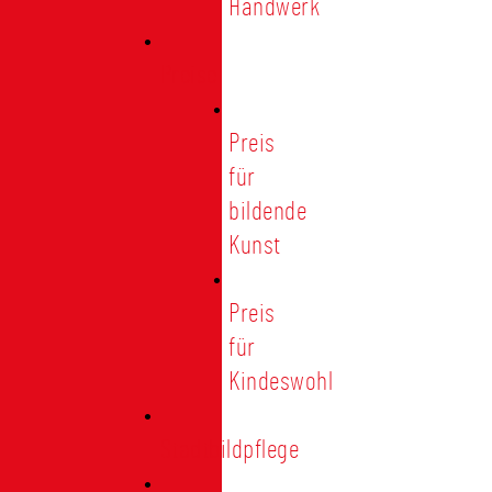
Handwerk
Preise
Preis
für
bildende
Kunst
Preis
für
Kindeswohl
Stadtbildpflege