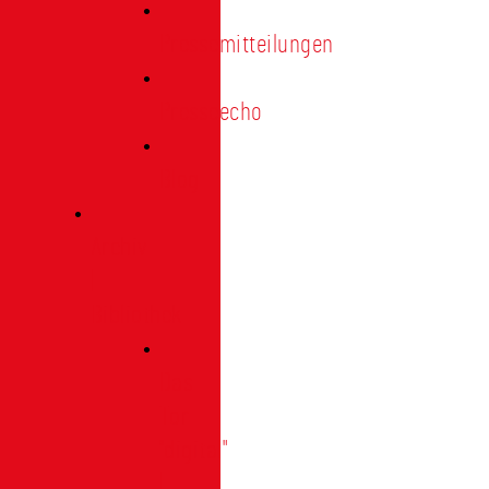
Pressemitteilungen
Presseecho
Blog
Archiv
|
Bibliothek
Das
Tor
"digital"
|