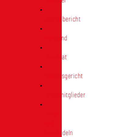
Förderer
Jahresbericht
Vorstand
Ehrenrat
Schiedsgericht
Ehrenmitglieder
Ehren-
und
Treunadeln