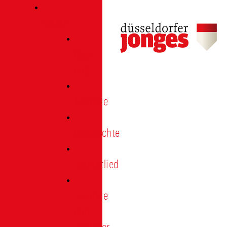
Verein
Über
uns
Termine
Geschichte
Heimatlied
Freunde
und