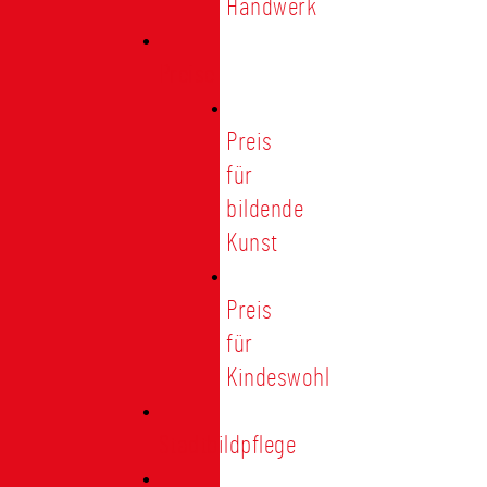
Handwerk
Preise
Preis
für
bildende
Kunst
Preis
für
Kindeswohl
Stadtbildpflege