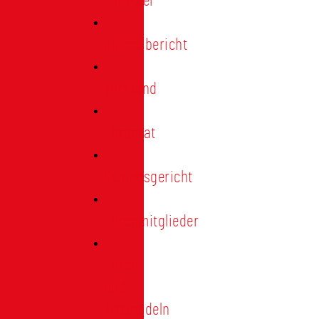
Förderer
Jahresbericht
Vorstand
Ehrenrat
Schiedsgericht
Ehrenmitglieder
Ehren-
und
Treunadeln