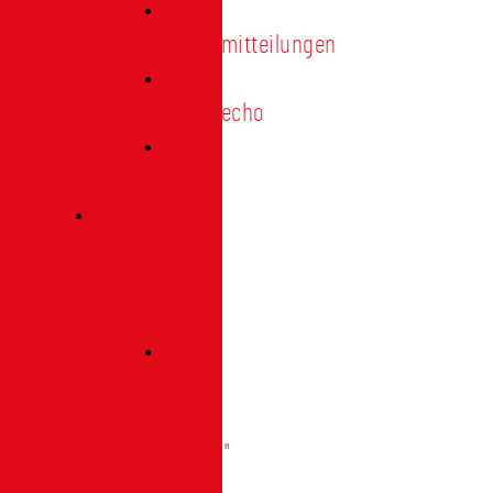
Pressemitteilungen
Presseecho
Blog
Archiv
|
Bibliothek
Das
Tor
"digital"
|