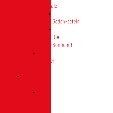
Denkmale
Gedenktafeln
Die
Sonnenuhr
Ratinger
Tor
Presse
Das
Tor