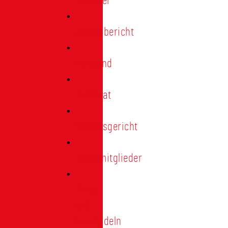
Förderer
Jahresbericht
Vorstand
Ehrenrat
Schiedsgericht
Ehrenmitglieder
Ehren-
und
Treunadeln