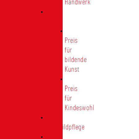
Handwerk
Preise
Preis
für
bildende
Kunst
Preis
für
Kindeswohl
Stadtbildpflege