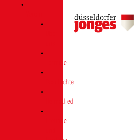
Verein
Über
uns
Termine
Geschichte
Heimatlied
Freunde
und