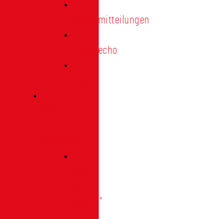
Pressemitteilungen
Presseecho
Blog
Archiv
|
Bibliothek
Das
Tor
"digital"
|