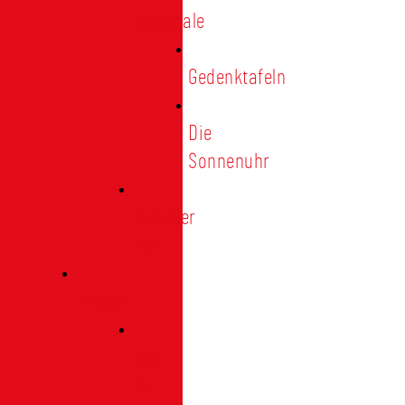
Denkmale
Gedenktafeln
Die
Sonnenuhr
Ratinger
Tor
Presse
Das
Tor