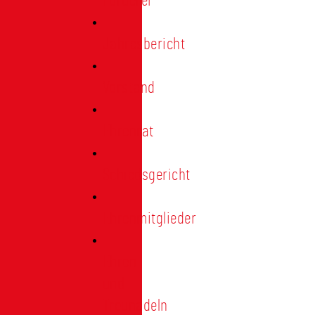
Förderer
Jahresbericht
Vorstand
Ehrenrat
Schiedsgericht
Ehrenmitglieder
Ehren-
und
Treunadeln