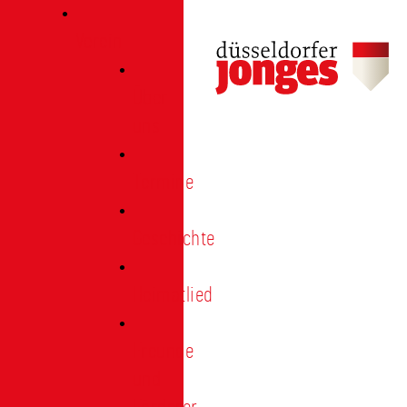
Verein
Über
uns
Termine
Geschichte
Heimatlied
Freunde
und