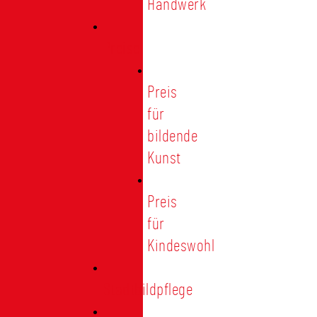
Handwerk
Preise
Preis
für
bildende
Kunst
Preis
für
Kindeswohl
Stadtbildpflege