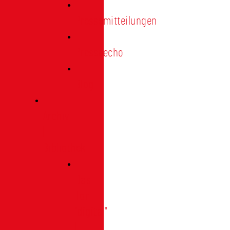
Pressemitteilungen
Presseecho
Blog
Archiv
|
Bibliothek
Das
Tor
"digital"
|