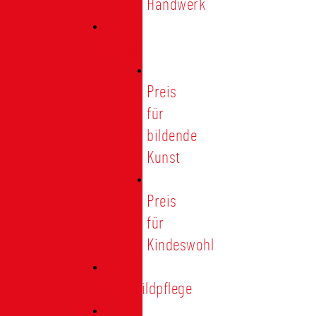
Handwerk
Preise
Preis
für
bildende
Kunst
Preis
für
Kindeswohl
Stadtbildpflege