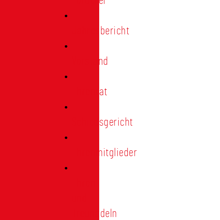
Förderer
Jahresbericht
Vorstand
Ehrenrat
Schiedsgericht
Ehrenmitglieder
Ehren-
und
Treunadeln