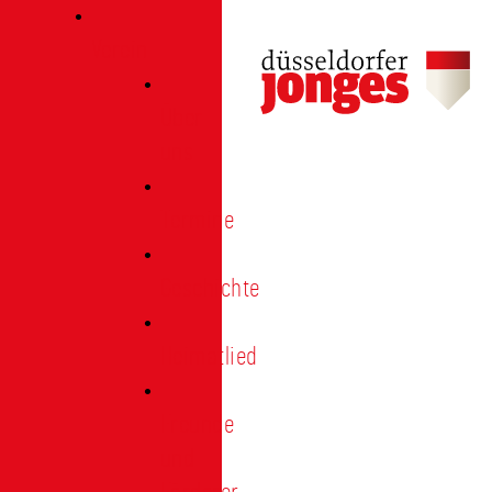
Verein
Über
uns
Termine
Geschichte
Heimatlied
Freunde
und