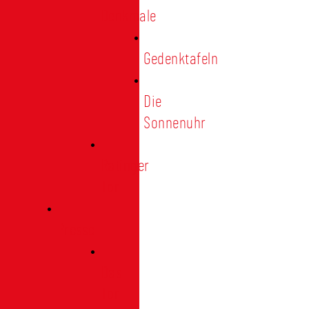
Denkmale
Gedenktafeln
Die
Sonnenuhr
Ratinger
Tor
Presse
Das
Tor