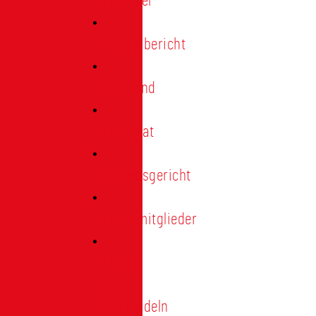
Förderer
Jahresbericht
Vorstand
Ehrenrat
Schiedsgericht
Ehrenmitglieder
Ehren-
und
Treunadeln