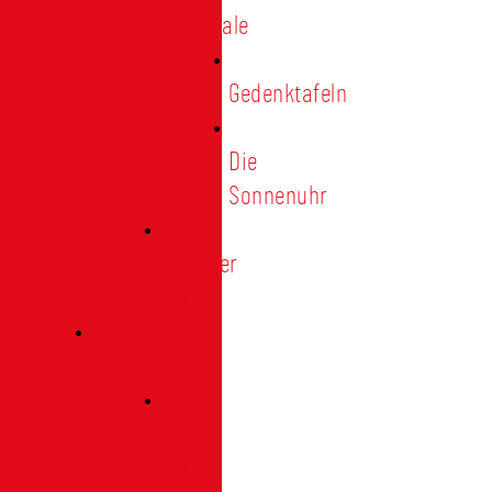
Denkmale
Gedenktafeln
Die
Sonnenuhr
Ratinger
Tor
Presse
Das
Tor