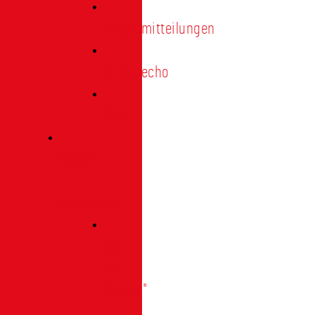
Pressemitteilungen
Presseecho
Blog
Archiv
|
Bibliothek
Das
Tor
"digital"
|