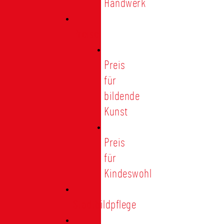
Handwerk
Preise
Preis
für
bildende
Kunst
Preis
für
Kindeswohl
Stadtbildpflege