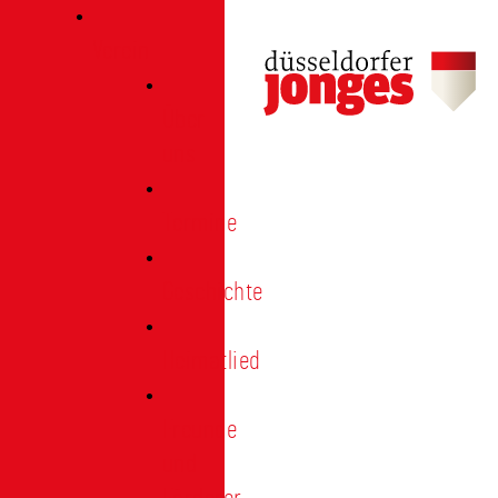
Verein
Über
uns
Termine
Geschichte
Heimatlied
Freunde
und