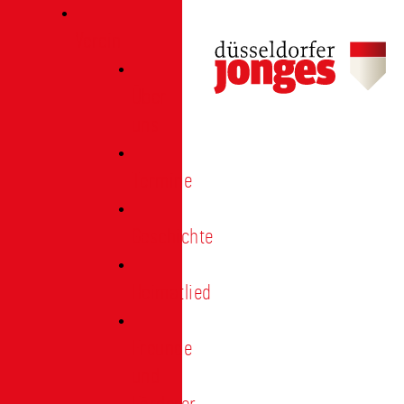
Verein
Über
uns
Termine
Geschichte
Heimatlied
Freunde
und