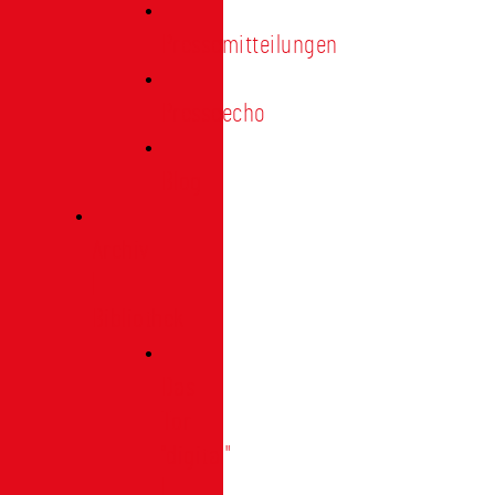
Pressemitteilungen
Presseecho
Blog
Archiv
|
Bibliothek
Das
Tor
"digital"
|