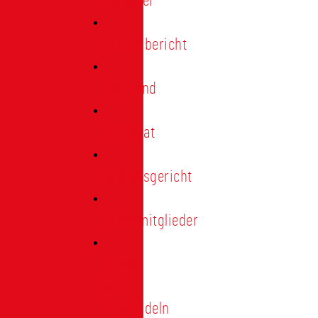
Förderer
Jahresbericht
Vorstand
Ehrenrat
Schiedsgericht
Ehrenmitglieder
Ehren-
und
Treunadeln