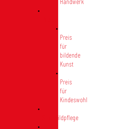
Handwerk
Preise
Preis
für
bildende
Kunst
Preis
für
Kindeswohl
Stadtbildpflege