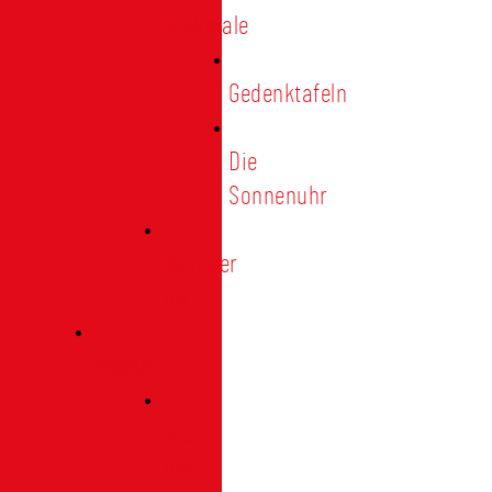
Denkmale
Gedenktafeln
Die
Sonnenuhr
Ratinger
Tor
Presse
Das
Tor