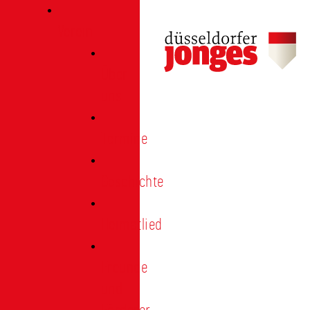
Verein
Über
uns
Termine
Geschichte
Heimatlied
Freunde
und