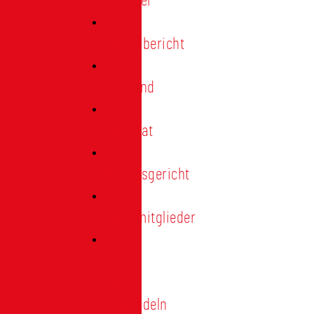
Förderer
Jahresbericht
Vorstand
Ehrenrat
Schiedsgericht
Ehrenmitglieder
Ehren-
und
Treunadeln