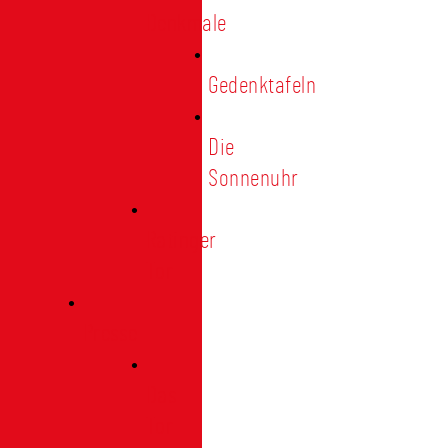
Denkmale
Gedenktafeln
Die
Sonnenuhr
Ratinger
Tor
Presse
Das
Tor