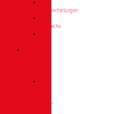
Pressemitteilungen
Presseecho
Blog
Archiv
|
Bibliothek
Das
Tor
"digital"
|