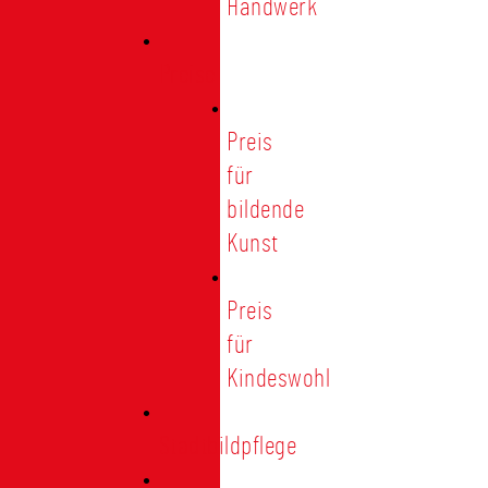
Handwerk
Preise
Preis
für
bildende
Kunst
Preis
für
Kindeswohl
Stadtbildpflege