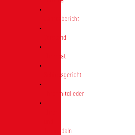
Förderer
Jahresbericht
Vorstand
Ehrenrat
Schiedsgericht
Ehrenmitglieder
Ehren-
und
Treunadeln