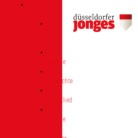
Verein
Über
uns
Termine
Geschichte
Heimatlied
Freunde
und