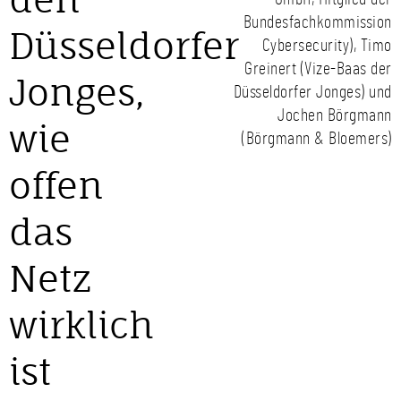
Bundesfachkommission
Düsseldorfer
Cybersecurity), Timo
Greinert (Vize-Baas der
Jonges,
Düsseldorfer Jonges) und
Jochen Börgmann
wie
(Börgmann & Bloemers)
offen
das
Netz
wirklich
ist