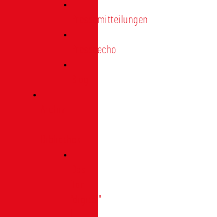
Pressemitteilungen
Presseecho
Blog
Archiv
|
Bibliothek
Das
Tor
"digital"
|