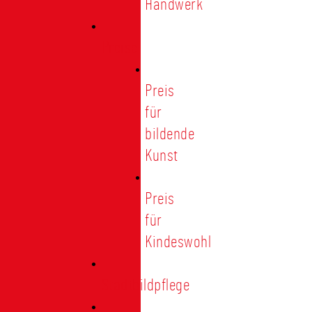
Handwerk
Preise
Preis
für
bildende
Kunst
Preis
für
Kindeswohl
Stadtbildpflege