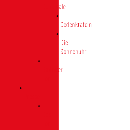
Denkmale
Gedenktafeln
Die
Sonnenuhr
Ratinger
Tor
Presse
Das
Tor