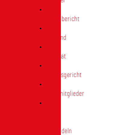
Förderer
Jahresbericht
Vorstand
Ehrenrat
Schiedsgericht
Ehrenmitglieder
Ehren-
und
Treunadeln