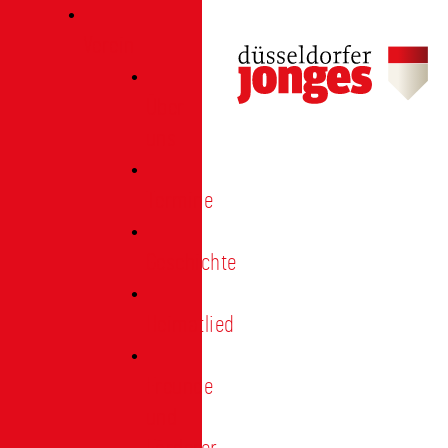
Verein
Über
uns
Termine
Geschichte
Heimatlied
Freunde
und