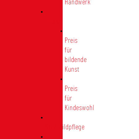
Handwerk
Preise
Preis
für
bildende
Kunst
Preis
für
Kindeswohl
Stadtbildpflege