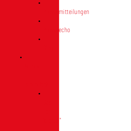
Pressemitteilungen
Presseecho
Blog
Archiv
|
Bibliothek
Das
Tor
"digital"
|