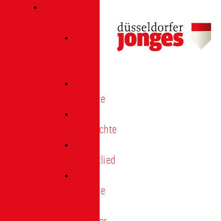
Verein
Über
uns
Termine
Geschichte
Heimatlied
Freunde
und