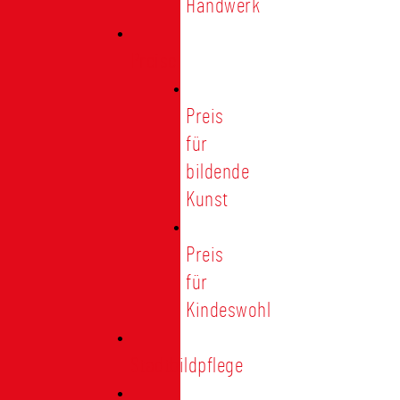
Handwerk
Preise
Preis
für
bildende
Kunst
Preis
für
Kindeswohl
Stadtbildpflege