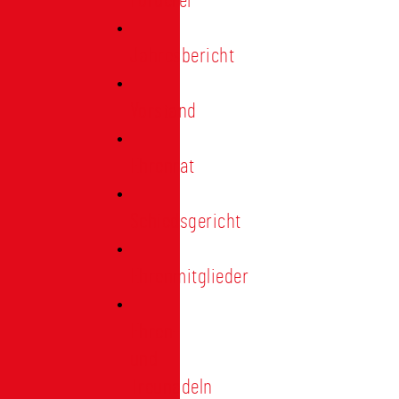
Förderer
Jahresbericht
Vorstand
Ehrenrat
Schiedsgericht
Ehrenmitglieder
Ehren-
und
Treunadeln