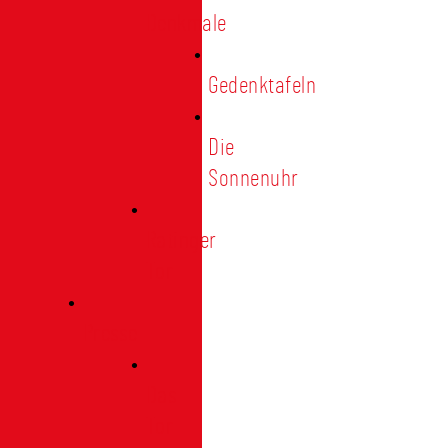
Denkmale
Gedenktafeln
Die
Sonnenuhr
Ratinger
Tor
Presse
Das
Tor