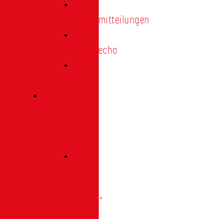
Pressemitteilungen
Presseecho
Blog
Archiv
|
Bibliothek
Das
Tor
"digital"
|