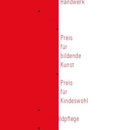
Handwerk
Preise
Preis
für
bildende
Kunst
Preis
für
Kindeswohl
Stadtbildpflege