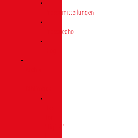
Pressemitteilungen
Presseecho
Blog
Archiv
|
Bibliothek
Das
Tor
"digital"
|