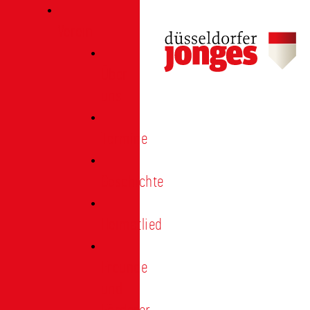
Verein
Über
uns
Termine
Geschichte
Heimatlied
Freunde
und