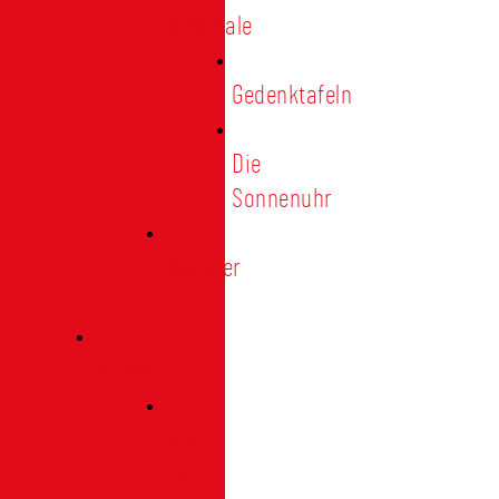
Denkmale
Gedenktafeln
Die
Sonnenuhr
Ratinger
Tor
Presse
Das
Tor