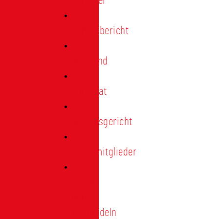
Förderer
Jahresbericht
Vorstand
Ehrenrat
Schiedsgericht
Ehrenmitglieder
Ehren-
und
Treunadeln