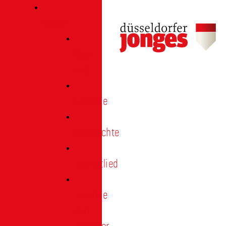
Verein
Über
uns
Termine
Geschichte
Heimatlied
Freunde
und