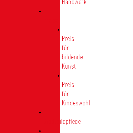
Handwerk
Preise
Preis
für
bildende
Kunst
Preis
für
Kindeswohl
Stadtbildpflege