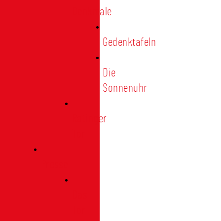
Denkmale
Gedenktafeln
Die
Sonnenuhr
Ratinger
Tor
Presse
Das
Tor