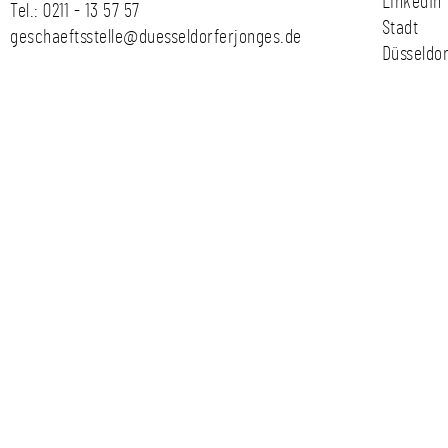
LinkedIn
Tel.:
0211 - 13 57 57
Stadt
geschaeftsstelle@duesseldorferjonges.de
Düsseldor