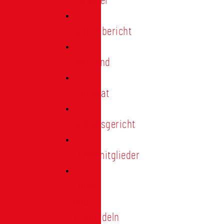
Förderer
Jahresbericht
Vorstand
Ehrenrat
Schiedsgericht
Ehrenmitglieder
Ehren-
und
Treunadeln