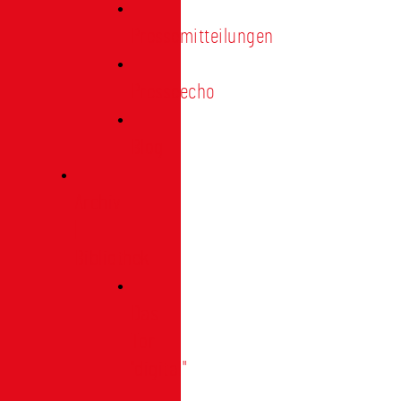
Pressemitteilungen
Presseecho
Blog
Archiv
|
Bibliothek
Das
Tor
"digital"
|