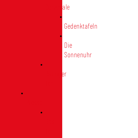
Denkmale
Gedenktafeln
Die
Sonnenuhr
Ratinger
Tor
Presse
Das
Tor