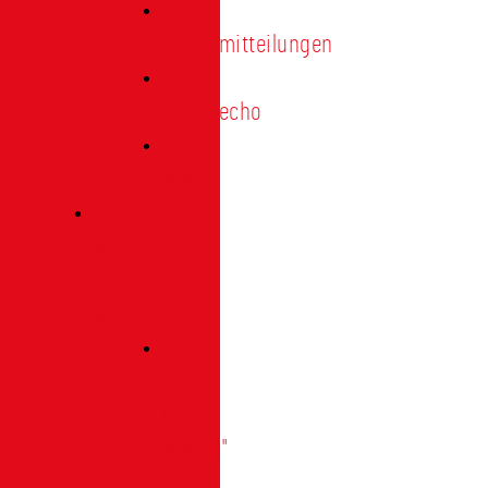
Pressemitteilungen
Presseecho
Blog
Archiv
|
Bibliothek
Das
Tor
"digital"
|