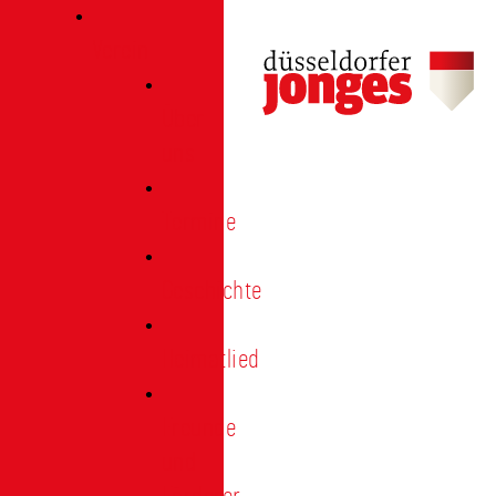
Verein
Über
uns
Termine
Geschichte
Heimatlied
Freunde
und