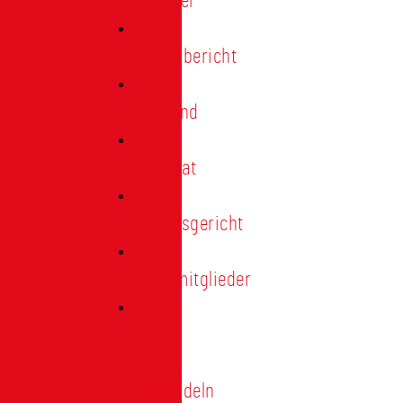
Förderer
Jahresbericht
Vorstand
Ehrenrat
Schiedsgericht
Ehrenmitglieder
Ehren-
und
Treunadeln