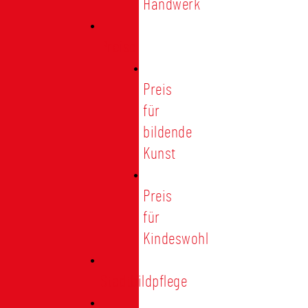
Handwerk
Preise
Preis
für
bildende
Kunst
Preis
für
Kindeswohl
Stadtbildpflege