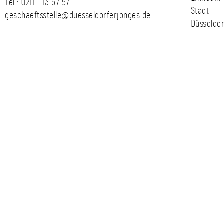
Tel.:
0211 - 13 57 57
Stadt
geschaeftsstelle@duesseldorferjonges.de
Düsseldor