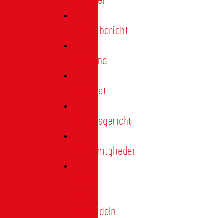
Förderer
Jahresbericht
Vorstand
Ehrenrat
Schiedsgericht
Ehrenmitglieder
Ehren-
und
Treunadeln