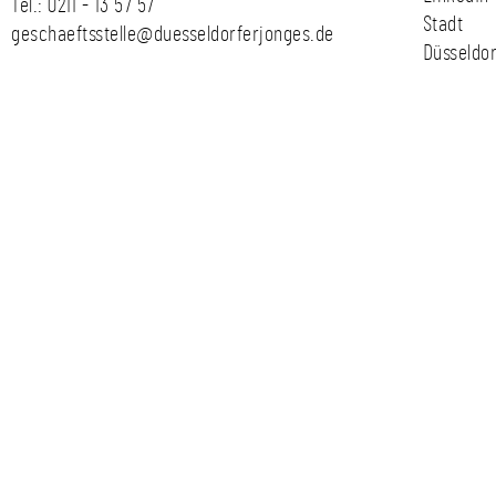
Tel.:
0211 - 13 57 57
Stadt
geschaeftsstelle@duesseldorferjonges.de
Düsseldor