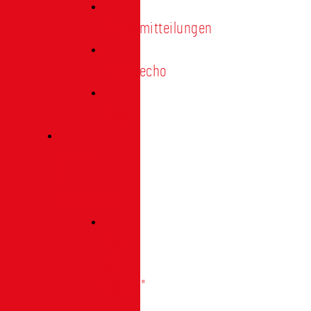
Pressemitteilungen
Presseecho
Blog
Archiv
|
Bibliothek
Das
Tor
"digital"
|