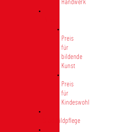
Handwerk
Preise
Preis
für
bildende
Kunst
Preis
für
Kindeswohl
Stadtbildpflege