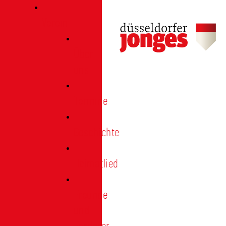
Verein
Über
uns
Termine
Geschichte
Heimatlied
Freunde
und