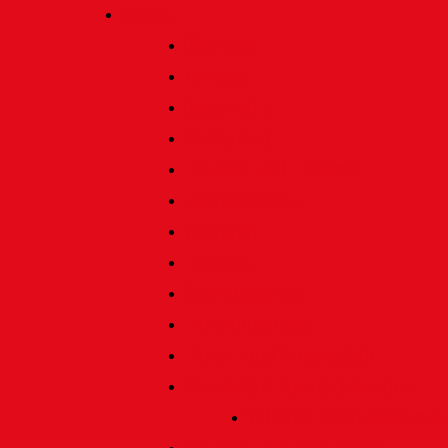
Verein
Über uns
Termine
Geschichte
Heimatlied
Freunde und Förderer
Jahresbericht
Vorstand
Ehrenrat
Schiedsgericht
Ehrenmitglieder
Ehren- und Treunadeln
Besondere Auszeichnungen
Silberne Heine Gesamt