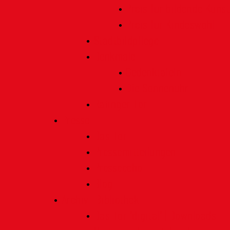
Preis für bildende Kunst
Preis für Kindeswohl
Stadtbildpflege
Denkmale
Gedenktafeln
Die Sonnenuhr
Ratinger Tor
Presse
Das Tor
Pressemitteilungen
Presseecho
Blog
Archiv | Bibliothek
Das Tor "digital" | Downloads