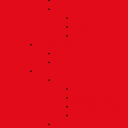
Satzung und Regularien
Datenschutz
Allgemein
Verarbeitung
Einwilligung
Tischgemeinschaften
Allgemeine Infos
Übersicht
Engagement
Förderpreise
Förderpreis Architektur
Förderpreis Musik | Mus
Förderpreis Wissenscha
Förderpreis Handwerk
Preise