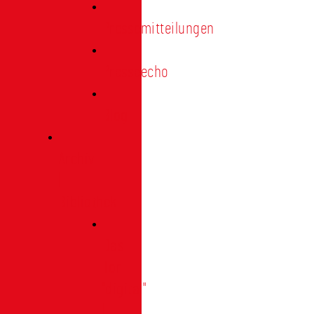
Pressemitteilungen
Presseecho
Blog
Archiv
|
Bibliothek
Das
Tor
"digital"
|