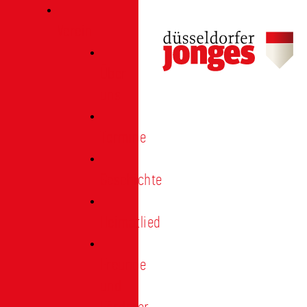
Verein
Über
uns
Termine
Geschichte
Heimatlied
Freunde
und