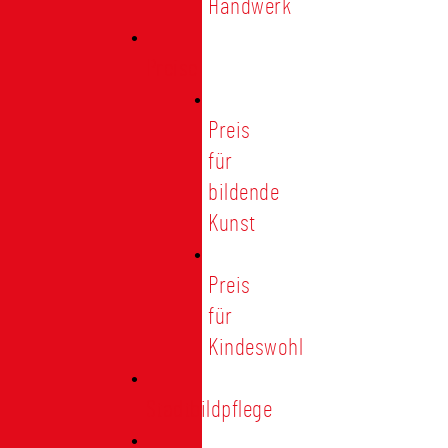
Handwerk
Preise
Preis
für
bildende
Kunst
Preis
für
Kindeswohl
Stadtbildpflege