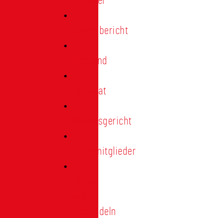
Förderer
Jahresbericht
Vorstand
Ehrenrat
Schiedsgericht
Ehrenmitglieder
Ehren-
und
Treunadeln