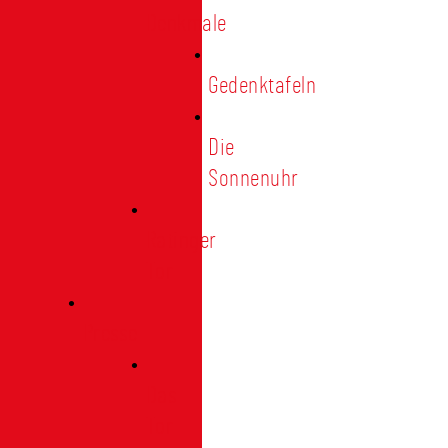
Denkmale
Gedenktafeln
Die
Sonnenuhr
Ratinger
Tor
Presse
Das
Tor