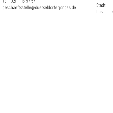
Tel.:
0211 - 13 57 57
Stadt
geschaeftsstelle@duesseldorferjonges.de
Düsseldor