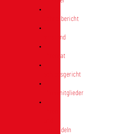
Förderer
Jahresbericht
Vorstand
Ehrenrat
Schiedsgericht
Ehrenmitglieder
Ehren-
und
Treunadeln