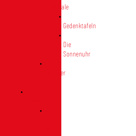
Denkmale
Gedenktafeln
Die
Sonnenuhr
Ratinger
Tor
Presse
Das
Tor