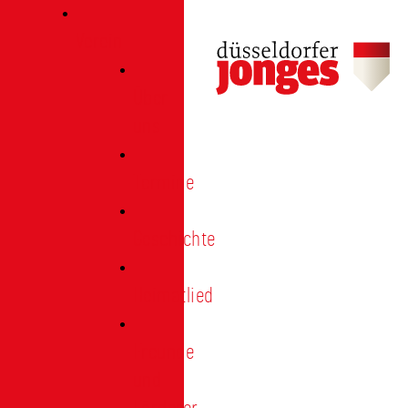
Verein
Über
uns
Termine
Geschichte
Heimatlied
Freunde
und