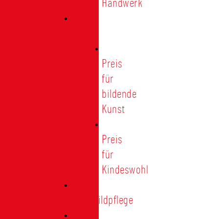
Handwerk
Preise
Preis
für
bildende
Kunst
Preis
für
Kindeswohl
Stadtbildpflege