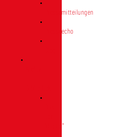
Pressemitteilungen
Presseecho
Blog
Archiv
|
Bibliothek
Das
Tor
"digital"
|