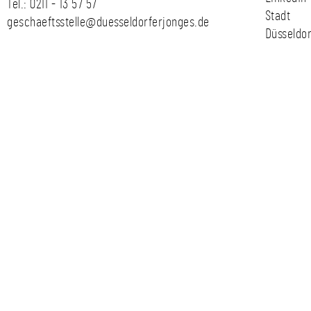
Tel.:
0211 - 13 57 57
Stadt
geschaeftsstelle@duesseldorferjonges.de
Düsseldor