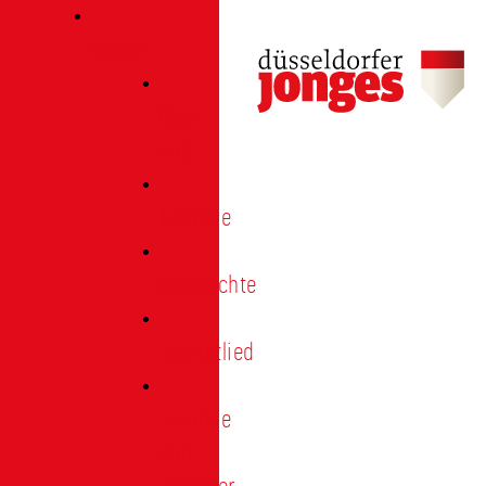
Verein
Über
uns
Termine
Geschichte
Heimatlied
Freunde
und