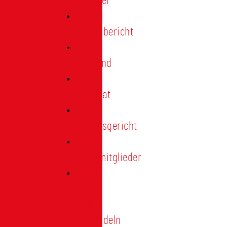
Förderer
Jahresbericht
Vorstand
Ehrenrat
Schiedsgericht
Ehrenmitglieder
Ehren-
und
Treunadeln