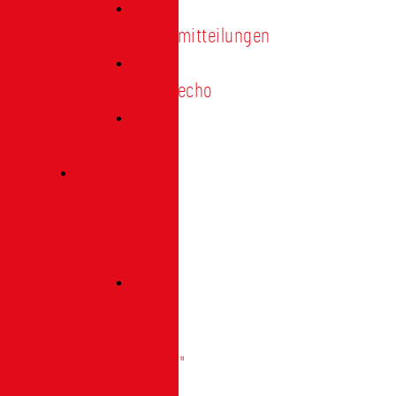
Pressemitteilungen
Presseecho
Blog
Archiv
|
Bibliothek
Das
Tor
"digital"
|