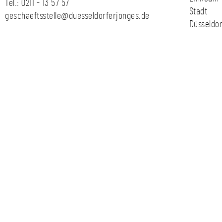
Tel.:
0211 - 13 57 57
Stadt
geschaeftsstelle@duesseldorferjonges.de
Düsseldor