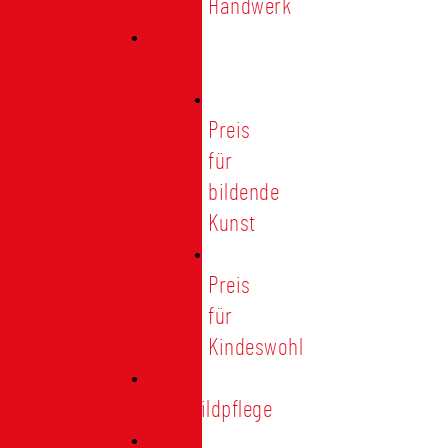
Handwerk
Preise
Preis
für
bildende
Kunst
Preis
für
Kindeswohl
Stadtbildpflege