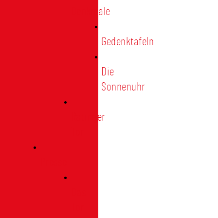
Denkmale
Gedenktafeln
Die
Sonnenuhr
Ratinger
Tor
Presse
Das
Tor