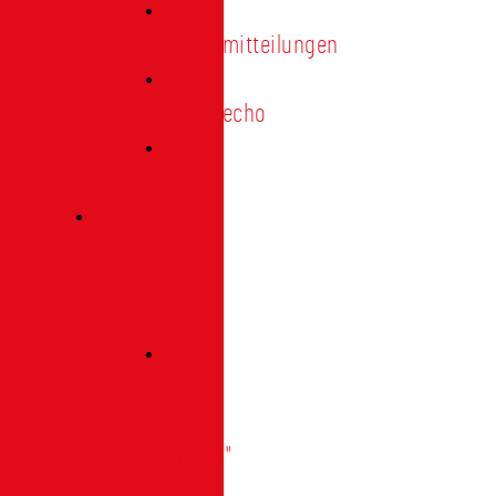
Pressemitteilungen
Presseecho
Blog
Archiv
|
Bibliothek
Das
Tor
"digital"
|