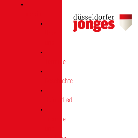
Verein
Über
uns
Termine
Geschichte
Heimatlied
Freunde
und