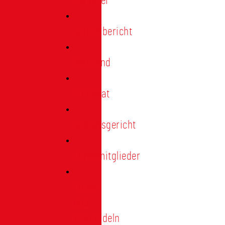
Förderer
Jahresbericht
Vorstand
Ehrenrat
Schiedsgericht
Ehrenmitglieder
Ehren-
und
Treunadeln