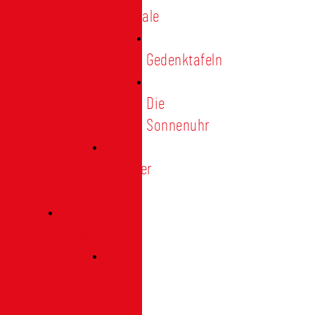
Denkmale
Gedenktafeln
Die
Sonnenuhr
Ratinger
Tor
Presse
Das
Tor