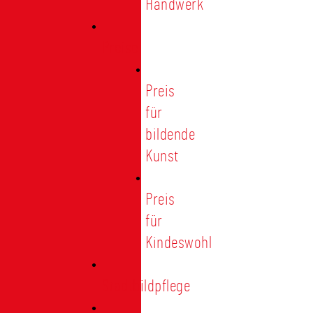
Handwerk
Preise
Preis
für
bildende
Kunst
Preis
für
Kindeswohl
Stadtbildpflege