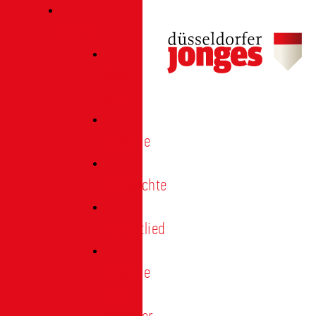
Verein
Über
uns
Termine
Geschichte
Heimatlied
Freunde
und