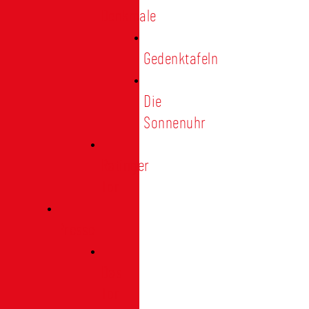
Denkmale
Gedenktafeln
Die
Sonnenuhr
Ratinger
Tor
Presse
Das
Tor