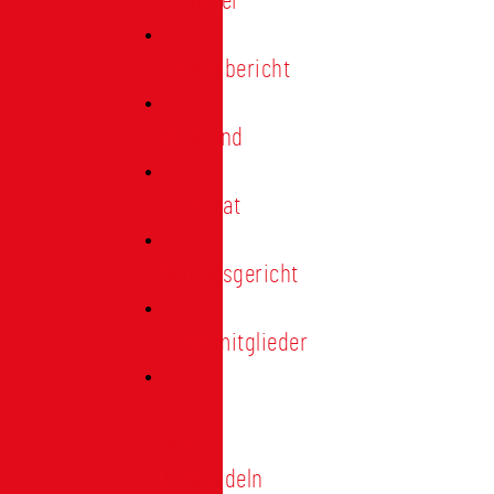
Förderer
Jahresbericht
Vorstand
Ehrenrat
Schiedsgericht
Ehrenmitglieder
Ehren-
und
Treunadeln