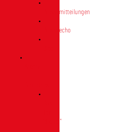
Pressemitteilungen
Presseecho
Blog
Archiv
|
Bibliothek
Das
Tor
"digital"
|