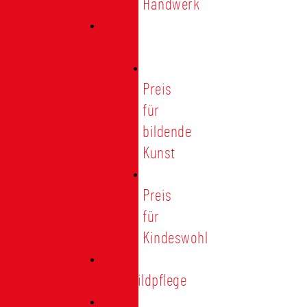
Handwerk
Preise
Preis
für
bildende
Kunst
Preis
für
Kindeswohl
Stadtbildpflege