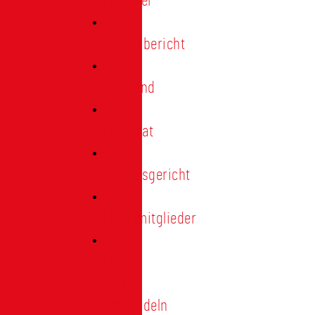
Förderer
Jahresbericht
Vorstand
Ehrenrat
Schiedsgericht
Ehrenmitglieder
Ehren-
und
Treunadeln