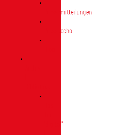
Pressemitteilungen
Presseecho
Blog
Archiv
|
Bibliothek
Das
Tor
"digital"
|