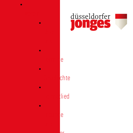
Verein
Über
uns
Termine
Geschichte
Heimatlied
Freunde
und