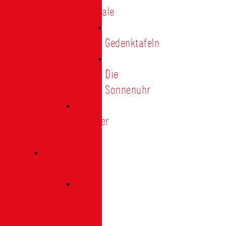
Denkmale
Gedenktafeln
Die
Sonnenuhr
Ratinger
Tor
Presse
Das
Tor