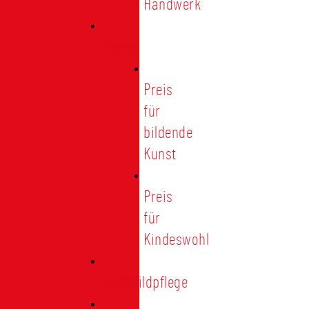
Handwerk
Preise
Preis
für
bildende
Kunst
Preis
für
Kindeswohl
Stadtbildpflege