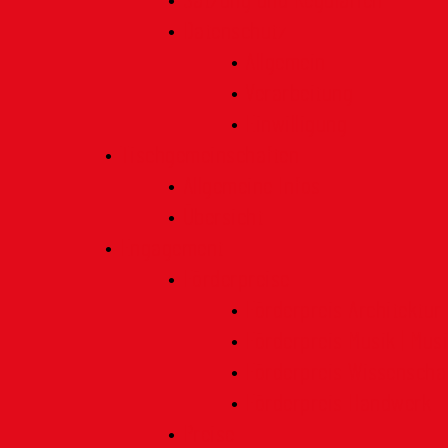
Satzung und Regularien
Datenschutz
Allgemein
Verarbeitung
Einwilligung
Tischgemeinschaften
Allgemeine Infos
Übersicht
Engagement
Förderpreise
Förderpreis Architektur
Förderpreis Musik | Mus
Förderpreis Wissenscha
Förderpreis Handwerk
Preise