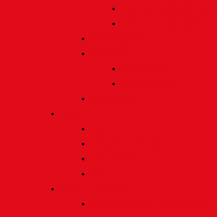
Preis für bildende Kunst
Preis für Kindeswohl
Stadtbildpflege
Denkmale
Gedenktafeln
Die Sonnenuhr
Ratinger Tor
Presse
Das Tor
Pressemitteilungen
Presseecho
Blog
Archiv | Bibliothek
Das Tor "digital" | Downloads