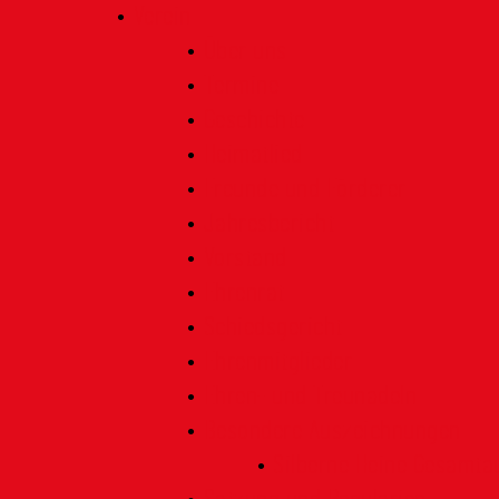
Verein
Über uns
Termine
Geschichte
Heimatlied
Freunde und Förderer
Jahresbericht
Vorstand
Ehrenrat
Schiedsgericht
Ehrenmitglieder
Ehren- und Treunadeln
Besondere Auszeichnungen
Silberne Heine Gesamt