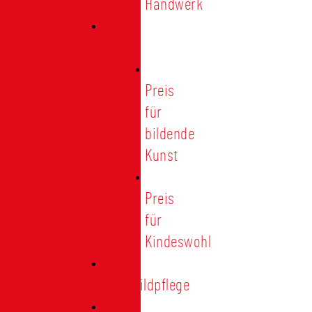
Handwerk
Preise
Preis
für
bildende
Kunst
Preis
für
Kindeswohl
Stadtbildpflege