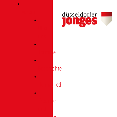
Verein
Über
uns
Termine
Geschichte
Heimatlied
Freunde
und