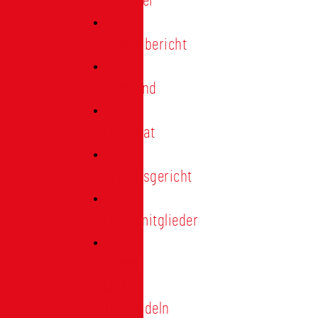
Förderer
Jahresbericht
Vorstand
Ehrenrat
Schiedsgericht
Ehrenmitglieder
Ehren-
und
Treunadeln