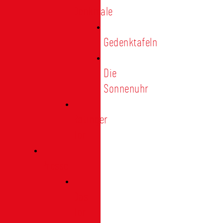
Denkmale
Gedenktafeln
Die
Sonnenuhr
Ratinger
Tor
Presse
Das
Tor