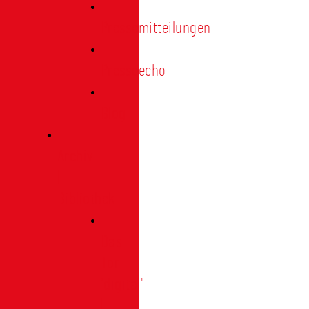
Pressemitteilungen
Presseecho
Blog
Archiv
|
Bibliothek
Das
Tor
"digital"
|