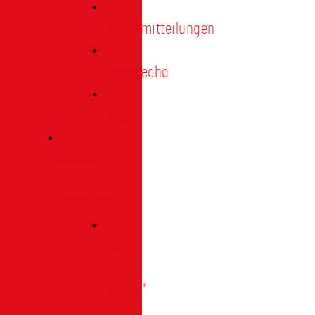
Pressemitteilungen
Presseecho
Blog
Archiv
|
Bibliothek
Das
Tor
"digital"
|