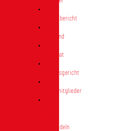
Förderer
Jahresbericht
Vorstand
Ehrenrat
Schiedsgericht
Ehrenmitglieder
Ehren-
und
Treunadeln