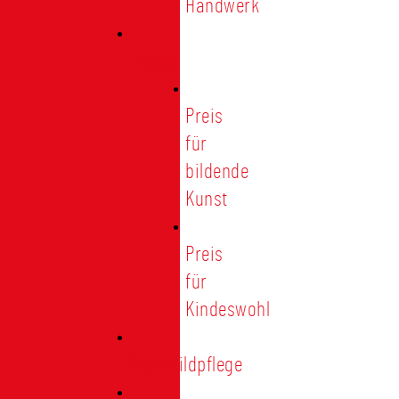
Handwerk
Preise
Preis
für
bildende
Kunst
Preis
für
Kindeswohl
Stadtbildpflege