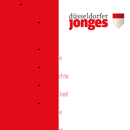
Verein
Über
uns
Termine
Geschichte
Heimatlied
Freunde
und