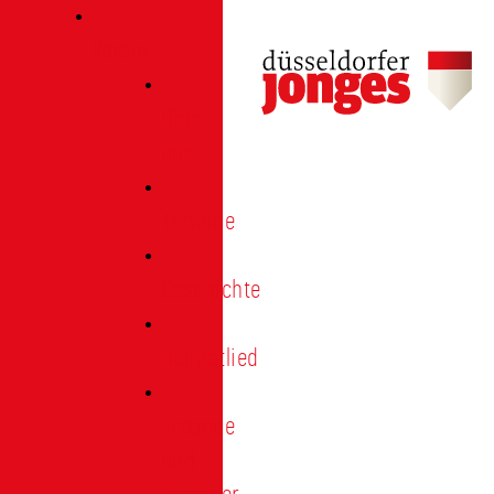
Verein
Über
uns
Termine
Geschichte
Heimatlied
Freunde
und