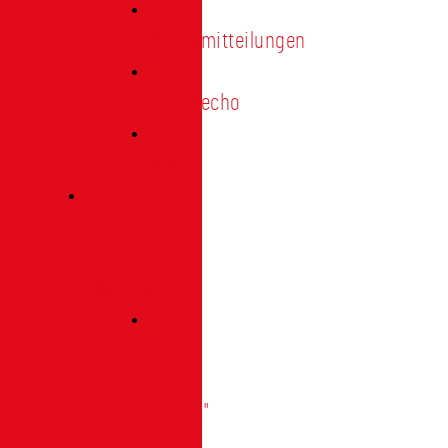
Pressemitteilungen
Presseecho
Blog
Archiv
|
Bibliothek
Das
Tor
"digital"
|