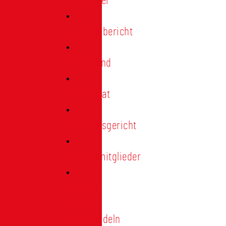
Förderer
Jahresbericht
Vorstand
Ehrenrat
Schiedsgericht
Ehrenmitglieder
Ehren-
und
Treunadeln