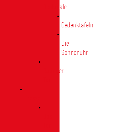
Denkmale
Gedenktafeln
Die
Sonnenuhr
Ratinger
Tor
Presse
Das
Tor