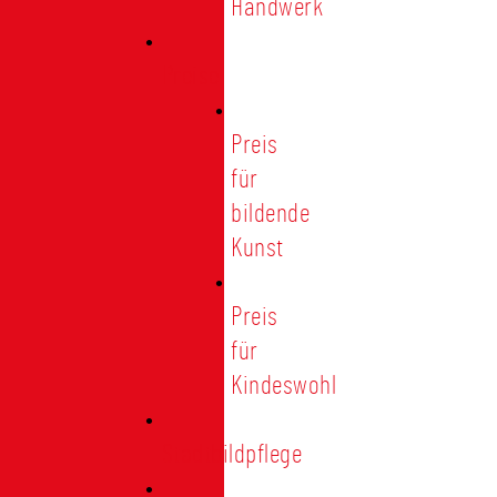
Handwerk
Preise
Preis
für
bildende
Kunst
Preis
für
Kindeswohl
Stadtbildpflege