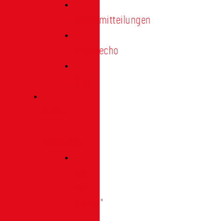
Pressemitteilungen
Presseecho
Blog
Archiv
|
Bibliothek
Das
Tor
"digital"
|