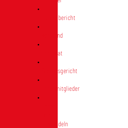
Förderer
Jahresbericht
Vorstand
Ehrenrat
Schiedsgericht
Ehrenmitglieder
Ehren-
und
Treunadeln