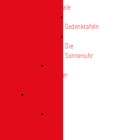
Denkmale
Gedenktafeln
Die
Sonnenuhr
Ratinger
Tor
Presse
Das
Tor