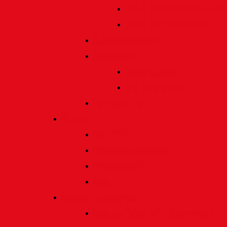
Preis für bildende Kunst
Preis für Kindeswohl
Stadtbildpflege
Denkmale
Gedenktafeln
Die Sonnenuhr
Ratinger Tor
Presse
Das Tor
Pressemitteilungen
Presseecho
Blog
Archiv | Bibliothek
Das Tor "digital" | Downloads