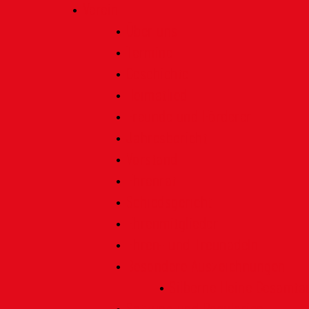
Verein
Über uns
Termine
Geschichte
Heimatlied
Freunde und Förderer
Jahresbericht
Vorstand
Ehrenrat
Schiedsgericht
Ehrenmitglieder
Ehren- und Treunadeln
Besondere Auszeichnungen
Silberne Heine Gesamt