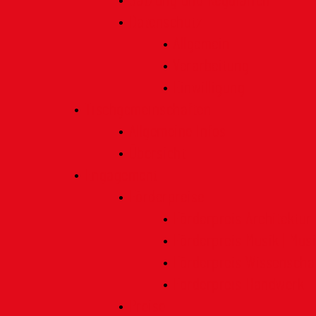
Satzung und Regularien
Datenschutz
Allgemein
Verarbeitung
Einwilligung
Tischgemeinschaften
Allgemeine Infos
Übersicht
Engagement
Förderpreise
Förderpreis Architektur
Förderpreis Musik | Mus
Förderpreis Wissenscha
Förderpreis Handwerk
Preise