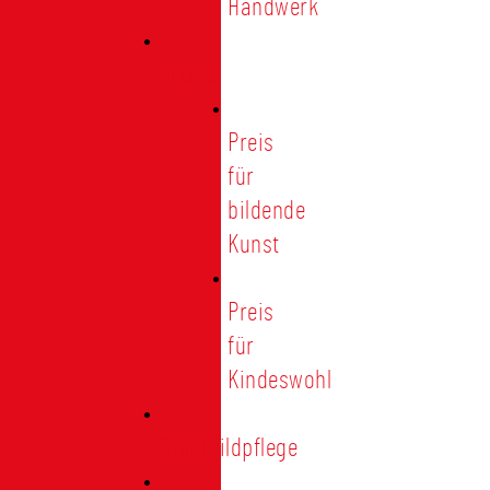
Handwerk
Preise
Preis
für
bildende
Kunst
Preis
für
Kindeswohl
Stadtbildpflege