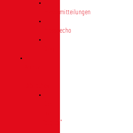
Pressemitteilungen
Presseecho
Blog
Archiv
|
Bibliothek
Das
Tor
"digital"
|