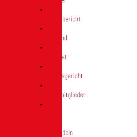
Förderer
Jahresbericht
Vorstand
Ehrenrat
Schiedsgericht
Ehrenmitglieder
Ehren-
und
Treunadeln