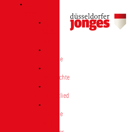
Verein
Über
uns
Termine
Geschichte
Heimatlied
Freunde
und