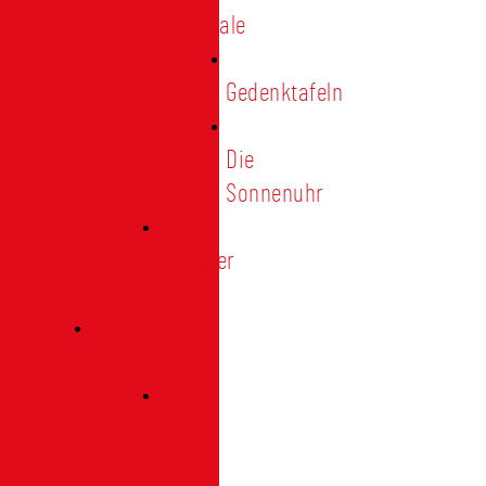
Denkmale
Gedenktafeln
Die
Sonnenuhr
Ratinger
Tor
Presse
Das
Tor