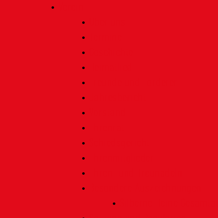
Verein
Über uns
Termine
Geschichte
Heimatlied
Freunde und Förderer
Jahresbericht
Vorstand
Ehrenrat
Schiedsgericht
Ehrenmitglieder
Ehren- und Treunadeln
Besondere Auszeichnungen
Silberne Heine Gesamt