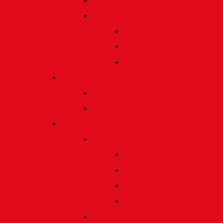
Satzung und Regularien
Datenschutz
Allgemein
Verarbeitung
Einwilligung
Tischgemeinschaften
Allgemeine Infos
Übersicht
Engagement
Förderpreise
Förderpreis Architektur
Förderpreis Musik | Mus
Förderpreis Wissenscha
Förderpreis Handwerk
Preise