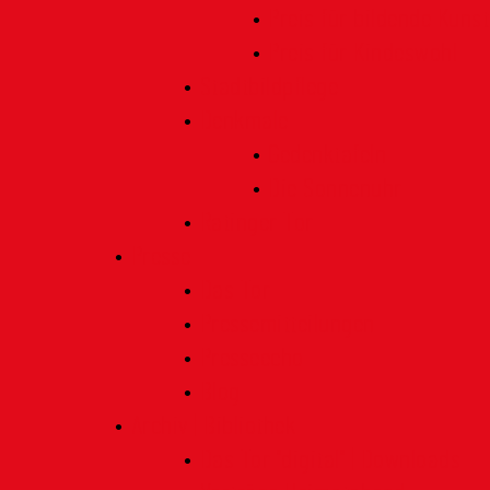
Preis für bildende Kunst
Preis für Kindeswohl
Stadtbildpflege
Denkmale
Gedenktafeln
Die Sonnenuhr
Ratinger Tor
Presse
Das Tor
Pressemitteilungen
Presseecho
Blog
Archiv | Bibliothek
Das Tor "digital" | Downloads