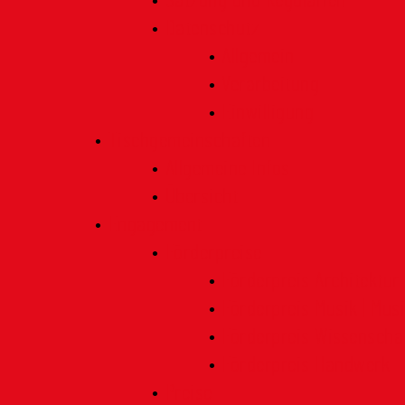
Satzung und Regularien
Datenschutz
Allgemein
Verarbeitung
Einwilligung
Tischgemeinschaften
Allgemeine Infos
Übersicht
Engagement
Förderpreise
Förderpreis Architektur
Förderpreis Musik | Mus
Förderpreis Wissenscha
Förderpreis Handwerk
Preise