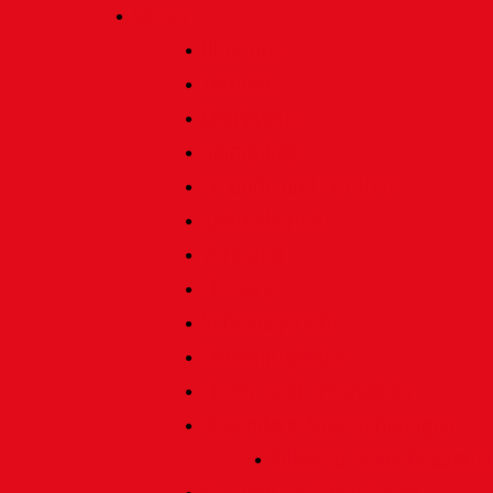
Verein
Über uns
Termine
Geschichte
Heimatlied
Freunde und Förderer
Jahresbericht
Vorstand
Ehrenrat
Schiedsgericht
Ehrenmitglieder
Ehren- und Treunadeln
Besondere Auszeichnungen
Silberne Heine Gesamt