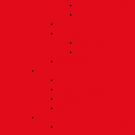
Preis für bildende Kunst
Preis für Kindeswohl
Stadtbildpflege
Denkmale
Gedenktafeln
Die Sonnenuhr
Ratinger Tor
Presse
Das Tor
Pressemitteilungen
Presseecho
Blog
Archiv | Bibliothek
Das Tor "digital" | Downloads