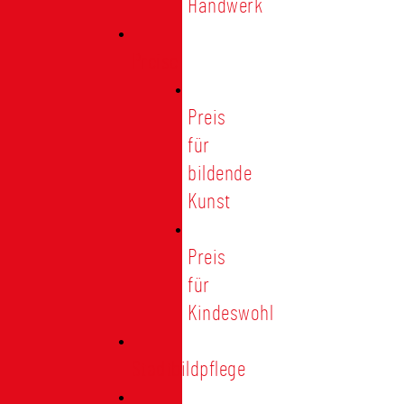
Handwerk
Preise
Preis
für
bildende
Kunst
Preis
für
Kindeswohl
Stadtbildpflege