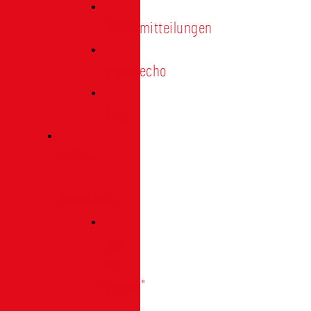
Pressemitteilungen
Presseecho
Blog
Archiv
|
Bibliothek
Das
Tor
"digital"
|