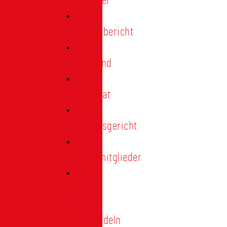
Förderer
Jahresbericht
Vorstand
Ehrenrat
Schiedsgericht
Ehrenmitglieder
Ehren-
und
Treunadeln