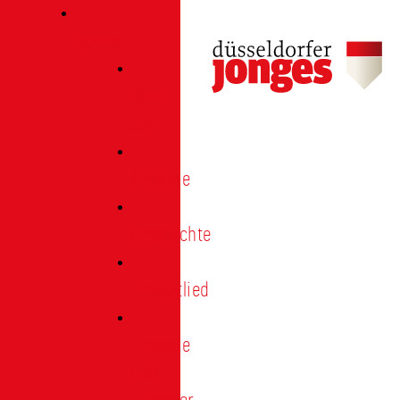
Verein
Über
uns
Termine
Geschichte
Heimatlied
Freunde
und