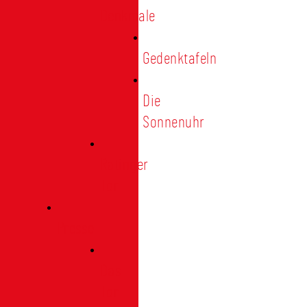
Denkmale
Gedenktafeln
Die
Sonnenuhr
Ratinger
Tor
Presse
Das
Tor