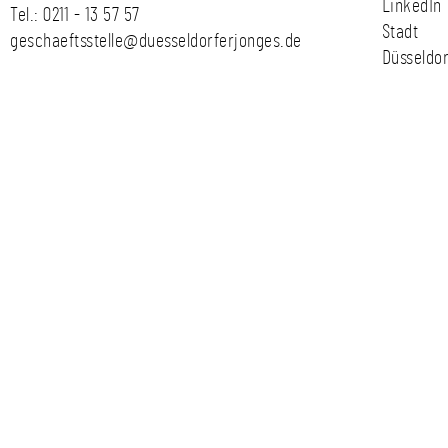
LinkedIn
Tel.:
0211 - 13 57 57
Stadt
geschaeftsstelle@duesseldorferjonges.de
Düsseldor