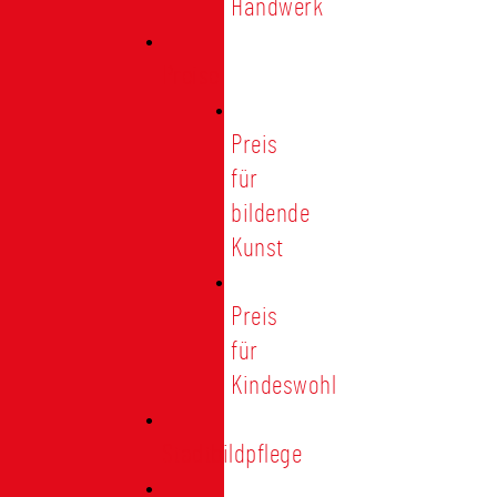
Handwerk
Preise
Preis
für
bildende
Kunst
Preis
für
Kindeswohl
Stadtbildpflege