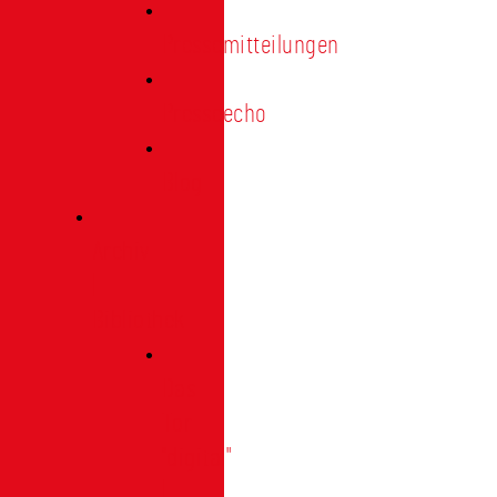
Pressemitteilungen
Presseecho
Blog
Archiv
|
Bibliothek
Das
Tor
"digital"
|