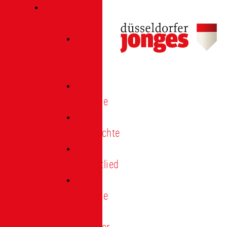
Verein
Über
uns
Termine
Geschichte
Heimatlied
Freunde
und