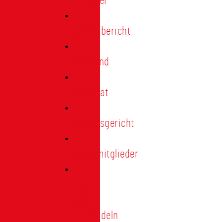
Förderer
Jahresbericht
Vorstand
Ehrenrat
Schiedsgericht
Ehrenmitglieder
Ehren-
und
Treunadeln