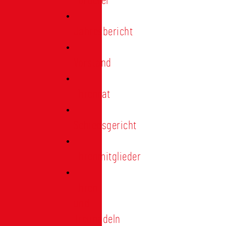
Förderer
Jahresbericht
Vorstand
Ehrenrat
Schiedsgericht
Ehrenmitglieder
Ehren-
und
Treunadeln