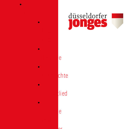
Verein
Über
uns
Termine
Geschichte
Heimatlied
Freunde
und