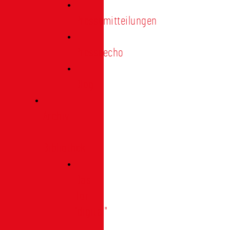
Pressemitteilungen
Presseecho
Blog
Archiv
|
Bibliothek
Das
Tor
"digital"
|