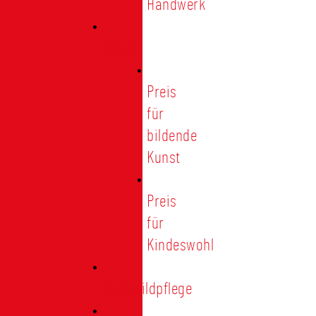
Handwerk
Preise
Preis
für
bildende
Kunst
Preis
für
Kindeswohl
Stadtbildpflege