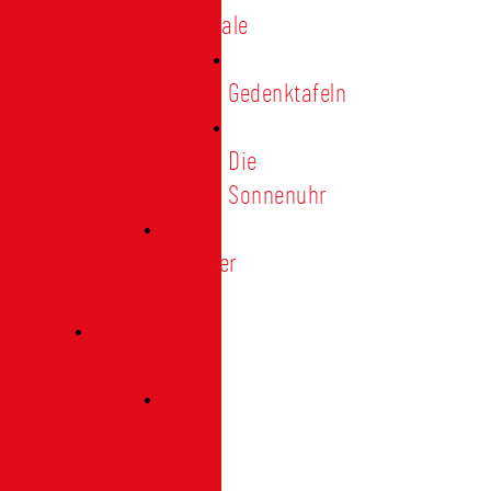
Denkmale
Gedenktafeln
Die
Sonnenuhr
Ratinger
Tor
Presse
Das
Tor