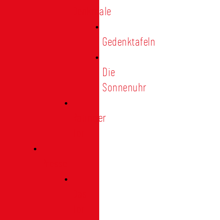
Denkmale
Gedenktafeln
Die
Sonnenuhr
Ratinger
Tor
Presse
Das
Tor