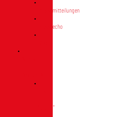
Pressemitteilungen
Presseecho
Blog
Archiv
|
Bibliothek
Das
Tor
"digital"
|