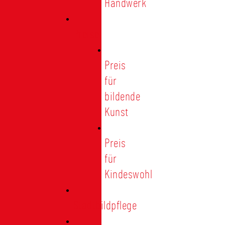
Handwerk
Preise
Preis
für
bildende
Kunst
Preis
für
Kindeswohl
Stadtbildpflege