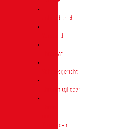
Förderer
Jahresbericht
Vorstand
Ehrenrat
Schiedsgericht
Ehrenmitglieder
Ehren-
und
Treunadeln