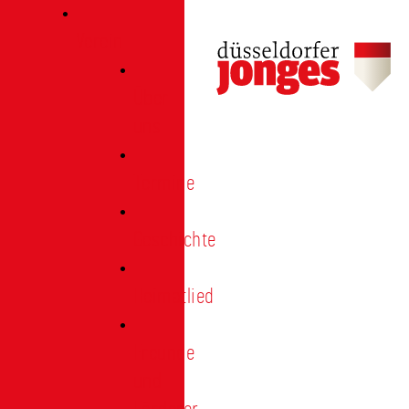
Verein
Über
uns
Termine
Geschichte
Heimatlied
Freunde
und