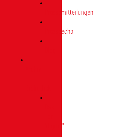
Pressemitteilungen
Presseecho
Blog
Archiv
|
Bibliothek
Das
Tor
"digital"
|