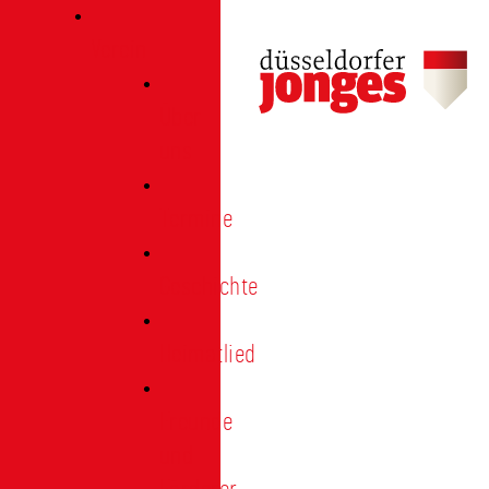
Verein
Über
uns
Termine
Geschichte
Heimatlied
Freunde
und