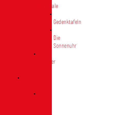
Denkmale
Gedenktafeln
Die
Sonnenuhr
Ratinger
Tor
Presse
Das
Tor