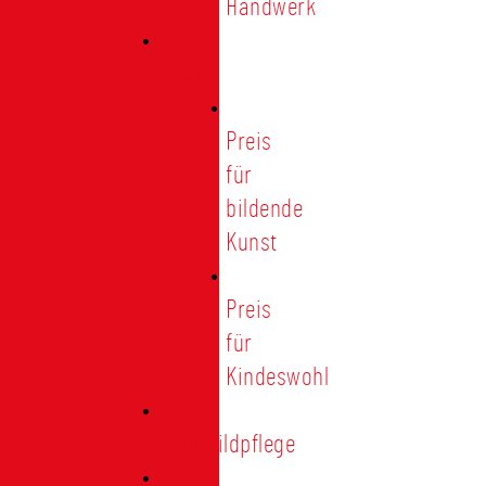
Handwerk
Preise
Preis
für
bildende
Kunst
Preis
für
Kindeswohl
Stadtbildpflege