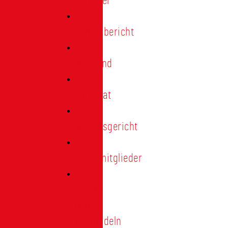
Förderer
Jahresbericht
Vorstand
Ehrenrat
Schiedsgericht
Ehrenmitglieder
Ehren-
und
Treunadeln