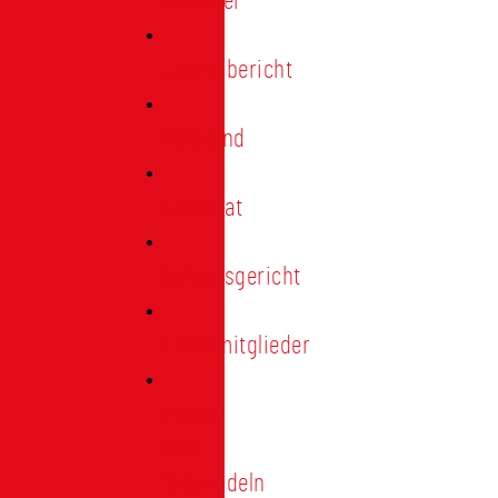
Förderer
Jahresbericht
Vorstand
Ehrenrat
Schiedsgericht
Ehrenmitglieder
Ehren-
und
Treunadeln