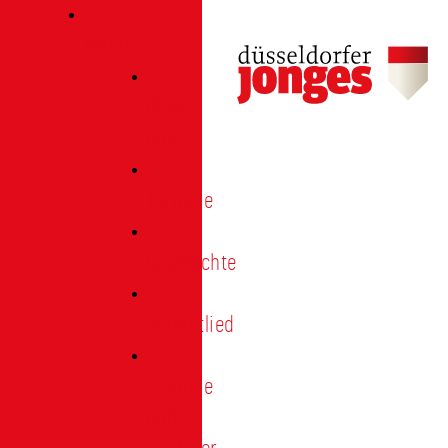
Verein
Über
uns
Termine
Geschichte
Heimatlied
Freunde
und