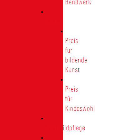
Handwerk
Preise
Preis
für
bildende
Kunst
Preis
für
Kindeswohl
Stadtbildpflege