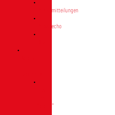
Pressemitteilungen
Presseecho
Blog
Archiv
|
Bibliothek
Das
Tor
"digital"
|