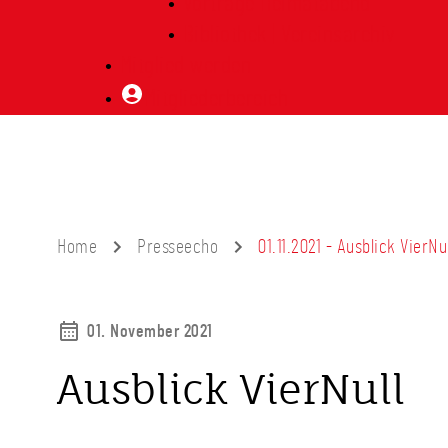
Vorträge Heimatabend
Bibliothek | Vereinsarchiv
Mitglied werden
Mitgliederbereich
Home
Presseecho
01.11.2021 - Ausblick VierNul
01. November 2021
Ausblick VierNull