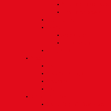
Preis für bildende Kunst
Preis für Kindeswohl
Stadtbildpflege
Denkmale
Gedenktafeln
Die Sonnenuhr
Ratinger Tor
Presse
Das Tor
Pressemitteilungen
Presseecho
Blog
Archiv | Bibliothek
Das Tor "digital" | Downloads