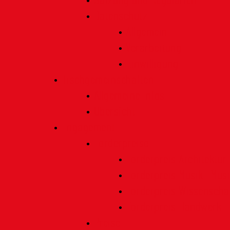
Satzung und Regularien
Datenschutz
Allgemein
Verarbeitung
Einwilligung
Tischgemeinschaften
Allgemeine Infos
Übersicht
Engagement
Förderpreise
Förderpreis Architektur
Förderpreis Musik | Mus
Förderpreis Wissenscha
Förderpreis Handwerk
Preise