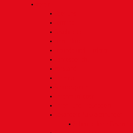
Verein
Über uns
Termine
Geschichte
Heimatlied
Freunde und Förderer
Jahresbericht
Vorstand
Ehrenrat
Schiedsgericht
Ehrenmitglieder
Ehren- und Treunadeln
Besondere Auszeichnungen
Silberne Heine Gesamt