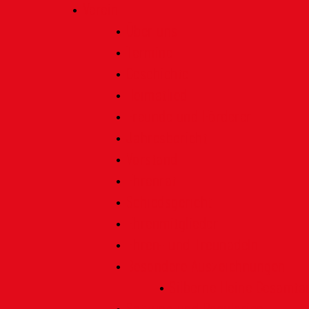
Verein
Über uns
Termine
Geschichte
Heimatlied
Freunde und Förderer
Jahresbericht
Vorstand
Ehrenrat
Schiedsgericht
Ehrenmitglieder
Ehren- und Treunadeln
Besondere Auszeichnungen
Silberne Heine Gesamt