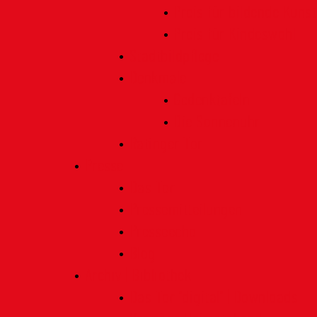
Preis für bildende Kunst
Preis für Kindeswohl
Stadtbildpflege
Denkmale
Gedenktafeln
Die Sonnenuhr
Ratinger Tor
Presse
Das Tor
Pressemitteilungen
Presseecho
Blog
Archiv | Bibliothek
Das Tor "digital" | Downloads