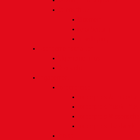
Satzung und Regularien
Datenschutz
Allgemein
Verarbeitung
Einwilligung
Tischgemeinschaften
Allgemeine Infos
Übersicht
Engagement
Förderpreise
Förderpreis Architektur
Förderpreis Musik | Mus
Förderpreis Wissenscha
Förderpreis Handwerk
Preise