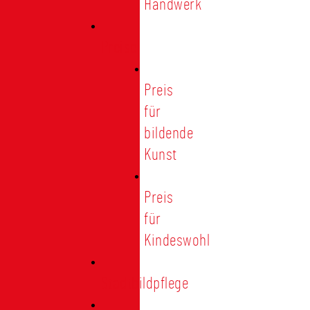
Handwerk
Preise
Preis
für
bildende
Kunst
Preis
für
Kindeswohl
Stadtbildpflege