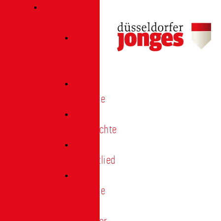
Verein
Über
uns
Termine
Geschichte
Heimatlied
Freunde
und