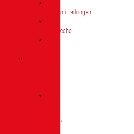
Pressemitteilungen
Presseecho
Blog
Archiv
|
Bibliothek
Das
Tor
"digital"
|