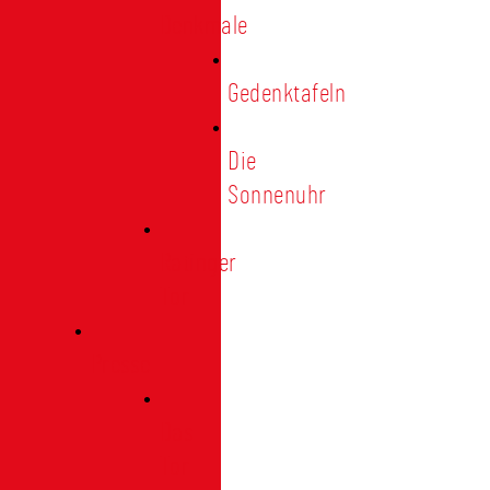
Denkmale
Gedenktafeln
Die
Sonnenuhr
Ratinger
Tor
Presse
Das
Tor