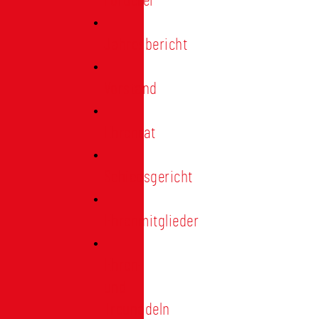
Förderer
Jahresbericht
Vorstand
Ehrenrat
Schiedsgericht
Ehrenmitglieder
Ehren-
und
Treunadeln