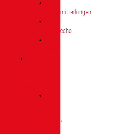
Pressemitteilungen
Presseecho
Blog
Archiv
|
Bibliothek
Das
Tor
"digital"
|