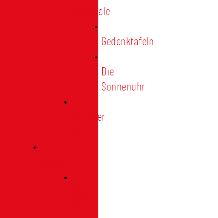
Denkmale
Gedenktafeln
Die
Sonnenuhr
Ratinger
Tor
Presse
Das
Tor