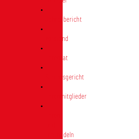
Förderer
Jahresbericht
Vorstand
Ehrenrat
Schiedsgericht
Ehrenmitglieder
Ehren-
und
Treunadeln