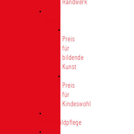
Handwerk
Preise
Preis
für
bildende
Kunst
Preis
für
Kindeswohl
Stadtbildpflege