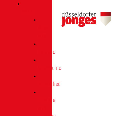
Verein
Über
uns
Termine
Geschichte
Heimatlied
Freunde
und