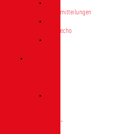
Pressemitteilungen
Presseecho
Blog
Archiv
|
Bibliothek
Das
Tor
"digital"
|