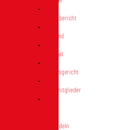
Förderer
Jahresbericht
Vorstand
Ehrenrat
Schiedsgericht
Ehrenmitglieder
Ehren-
und
Treunadeln