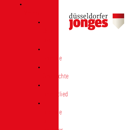
Verein
Über
uns
Termine
Geschichte
Heimatlied
Freunde
und