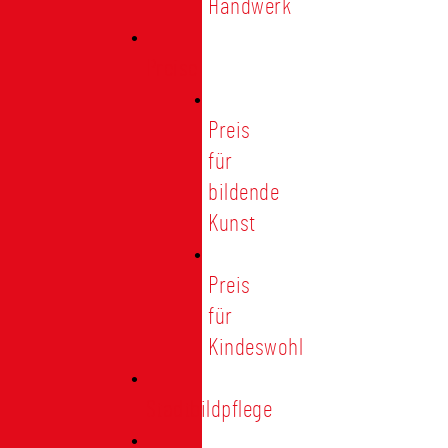
Handwerk
Preise
Preis
für
bildende
Kunst
Preis
für
Kindeswohl
Stadtbildpflege