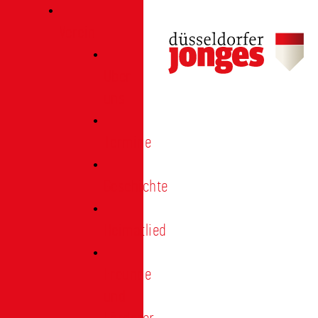
Verein
Über
uns
Termine
Geschichte
Heimatlied
Freunde
und