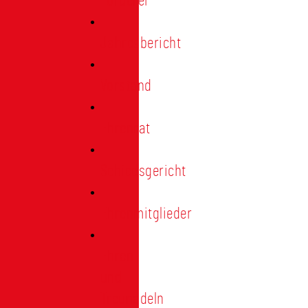
Förderer
Jahresbericht
Vorstand
Ehrenrat
Schiedsgericht
Ehrenmitglieder
Ehren-
und
Treunadeln