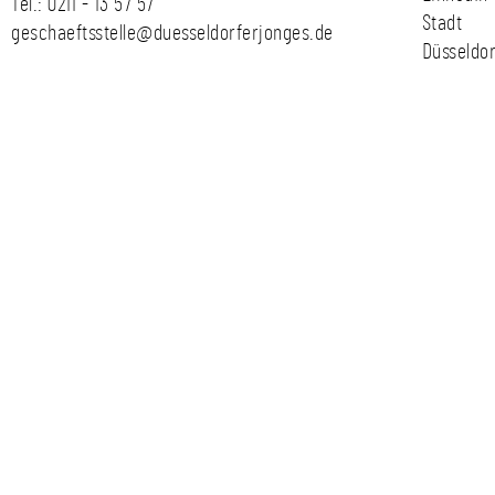
Tel.:
0211 - 13 57 57
Stadt
geschaeftsstelle@duesseldorferjonges.de
Düsseldor