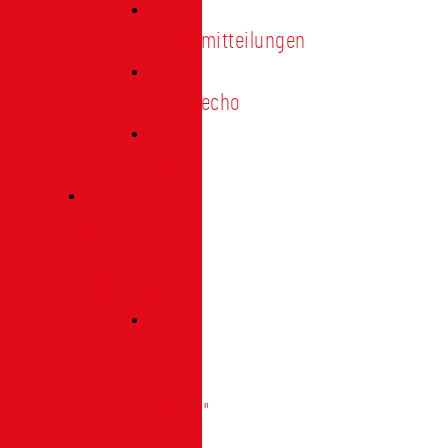
Pressemitteilungen
Presseecho
Blog
Archiv
|
Bibliothek
Das
Tor
"digital"
|