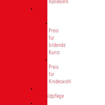
Handwerk
Preise
Preis
für
bildende
Kunst
Preis
für
Kindeswohl
Stadtbildpflege