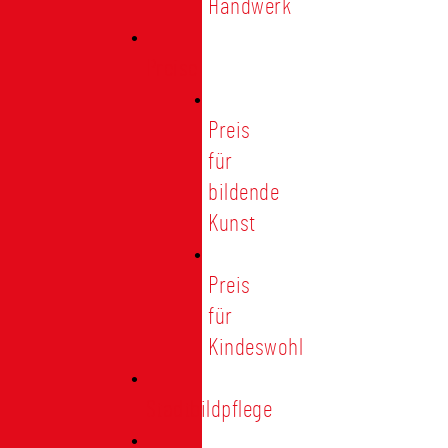
Handwerk
Preise
Preis
für
bildende
Kunst
Preis
für
Kindeswohl
Stadtbildpflege