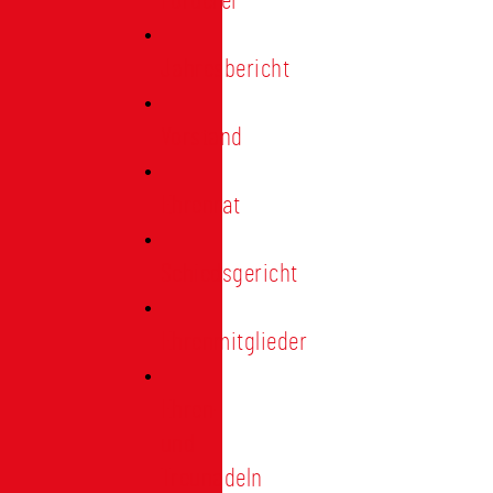
Förderer
Jahresbericht
Vorstand
Ehrenrat
Schiedsgericht
Ehrenmitglieder
Ehren-
und
Treunadeln