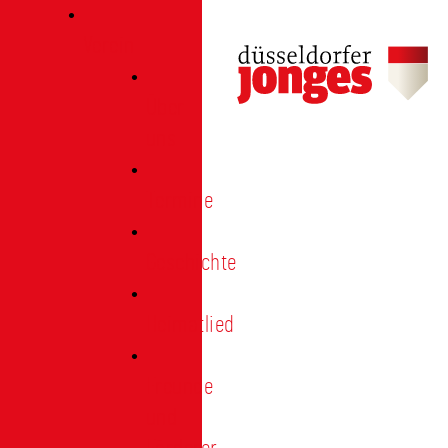
Verein
Über
uns
Termine
Geschichte
Heimatlied
Freunde
und