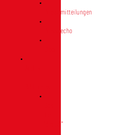
Pressemitteilungen
Presseecho
Blog
Archiv
|
Bibliothek
Das
Tor
"digital"
|