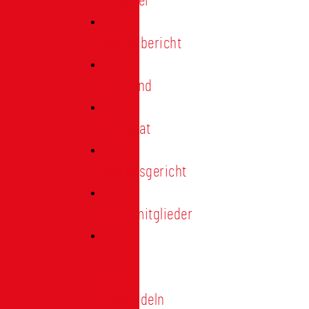
Förderer
Jahresbericht
Vorstand
Ehrenrat
Schiedsgericht
Ehrenmitglieder
Ehren-
und
Treunadeln