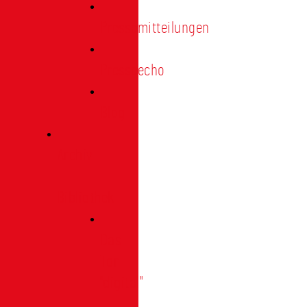
Pressemitteilungen
Presseecho
Blog
Archiv
|
Bibliothek
Das
Tor
"digital"
|