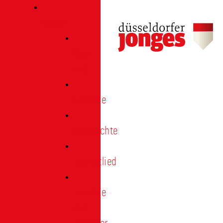
Verein
Über
uns
Termine
Geschichte
Heimatlied
Freunde
und