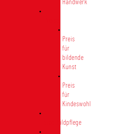
Handwerk
Preise
Preis
für
bildende
Kunst
Preis
für
Kindeswohl
Stadtbildpflege